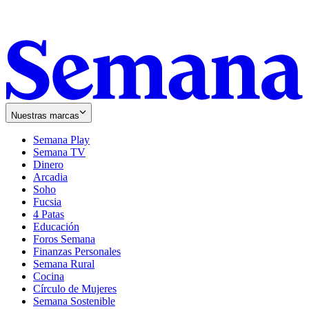
Nuestras marcas
Semana Play
Semana TV
Dinero
Arcadia
Soho
Opens
Fucsia
in
Opens
4 Patas
new
in
Educación
window
new
Foros Semana
window
Finanzas Personales
Semana Rural
Cocina
Círculo de Mujeres
Semana Sostenible