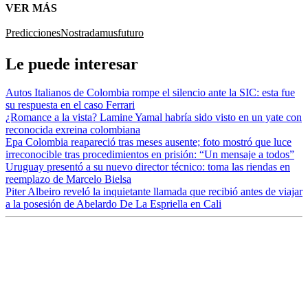
VER MÁS
Predicciones
Nostradamus
futuro
Le puede interesar
Autos Italianos de Colombia rompe el silencio ante la SIC: esta fue
su respuesta en el caso Ferrari
¿Romance a la vista? Lamine Yamal habría sido visto en un yate con
reconocida exreina colombiana
Epa Colombia reapareció tras meses ausente; foto mostró que luce
irreconocible tras procedimientos en prisión: “Un mensaje a todos”
Uruguay presentó a su nuevo director técnico: toma las riendas en
reemplazo de Marcelo Bielsa
Piter Albeiro reveló la inquietante llamada que recibió antes de viajar
a la posesión de Abelardo De La Espriella en Cali