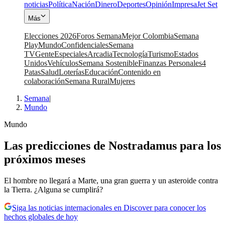
noticias
Política
Nación
Dinero
Deportes
Opinión
Impresa
Jet Set
Más
Elecciones 2026
Foros Semana
Mejor Colombia
Semana
Play
Mundo
Confidenciales
Semana
TV
Gente
Especiales
Arcadia
Tecnología
Turismo
Estados
Unidos
Vehículos
Semana Sostenible
Finanzas Personales
4
Patas
Salud
Loterías
Educación
Contenido en
colaboración
Semana Rural
Mujeres
Semana
|
Mundo
Mundo
Las predicciones de Nostradamus para los
próximos meses
El hombre no llegará a Marte, una gran guerra y un asteroide contra
la Tierra. ¿Alguna se cumplirá?
Siga las noticias internacionales en Discover para conocer los
hechos globales de hoy