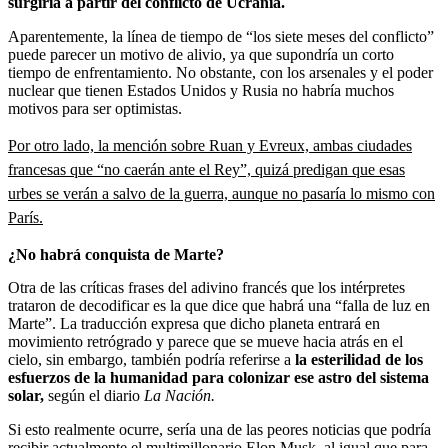
surgiría a partir del conflicto de Ucrania.
Aparentemente, la línea de tiempo de “los siete meses del conflicto”
puede parecer un motivo de alivio, ya que supondría un corto
tiempo de enfrentamiento. No obstante, con los arsenales y el poder
nuclear que tienen Estados Unidos y Rusia no habría muchos
motivos para ser optimistas.
Por otro lado, la mención sobre Ruan y Evreux, ambas ciudades
francesas que “no caerán ante el Rey”, quizá predigan que esas
urbes se verán a salvo de la guerra, aunque no pasaría lo mismo con
París.
¿No habrá conquista de Marte?
Otra de las críticas frases del adivino francés que los intérpretes
trataron de decodificar es la que dice que habrá una “falla de luz en
Marte”. La traducción expresa que dicho planeta entrará en
movimiento retrógrado y parece que se mueve hacia atrás en el
cielo, sin embargo, también podría referirse a
la esterilidad de los
esfuerzos de la humanidad para colonizar ese astro del sistema
solar,
según el diario
La Nación.
Si esto realmente ocurre, sería una de las peores noticias que podría
recibir actualmente el multimillonario Elon Musk, al igual que para