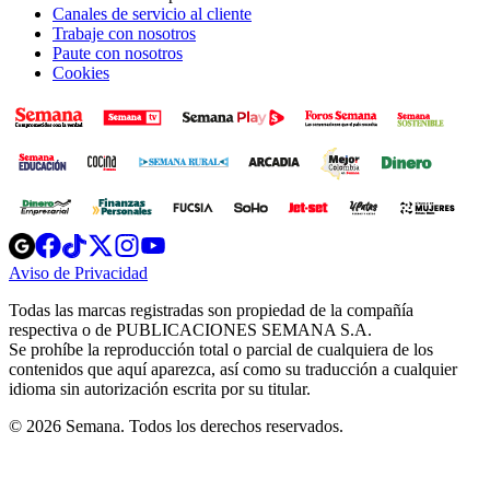
Canales de servicio al cliente
Trabaje con nosotros
Paute con nosotros
Cookies
Opens
Opens
Opens
Opens
Opens
in
in
in
in
in
Aviso de Privacidad
Opens
new
new
new
new
new
in
window
window
window
window
window
Todas las marcas registradas son propiedad de la compañía
new
respectiva o de PUBLICACIONES SEMANA S.A.
window
Se prohíbe la reproducción total o parcial de cualquiera de los
contenidos que aquí aparezca, así como su traducción a cualquier
idioma sin autorización escrita por su titular.
© 2026 Semana. Todos los derechos reservados.