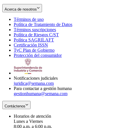
Acerca de nosotros
Términos de uso
Opens
Política de Tratamiento de Datos
in
Opens
Términos suscripciones
new
Opens
in
Política de Riesgos C/ST
window
in
Opens
new
Política SAGRILAFT
Opens
new
in
window
Certificación ISSN
Opens
in
window
new
TyC Plan de Gobierno
in
new
Opens
window
Protección del consumidor
new
window
in
Opens
window
new
in
window
new
window
Notificaciones judiciales
juridica@semana.com
Para contactar a gestión humana
gestionhumana@semana.com
Contáctenos
Horarios de atención
Lunes a Viernes
8:00 a.m. a 6:00 p.m.