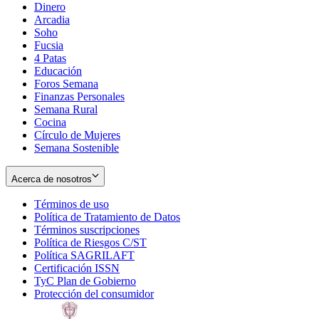
Dinero
Arcadia
Soho
Opens
Fucsia
in
Opens
4 Patas
new
in
Educación
window
new
Foros Semana
window
Finanzas Personales
Semana Rural
Cocina
Círculo de Mujeres
Semana Sostenible
Acerca de nosotros
Términos de uso
Opens
Política de Tratamiento de Datos
in
Opens
Términos suscripciones
new
Opens
in
Política de Riesgos C/ST
window
in
Opens
new
Política SAGRILAFT
Opens
new
in
window
Certificación ISSN
Opens
in
window
new
TyC Plan de Gobierno
in
new
Opens
window
Protección del consumidor
new
window
in
Opens
window
new
in