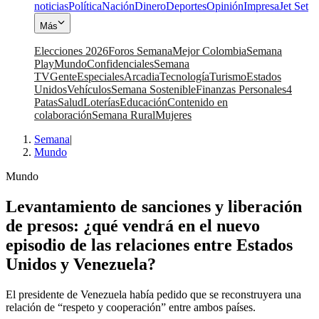
noticias
Política
Nación
Dinero
Deportes
Opinión
Impresa
Jet Set
Más
Elecciones 2026
Foros Semana
Mejor Colombia
Semana
Play
Mundo
Confidenciales
Semana
TV
Gente
Especiales
Arcadia
Tecnología
Turismo
Estados
Unidos
Vehículos
Semana Sostenible
Finanzas Personales
4
Patas
Salud
Loterías
Educación
Contenido en
colaboración
Semana Rural
Mujeres
Semana
|
Mundo
Mundo
Levantamiento de sanciones y liberación
de presos: ¿qué vendrá en el nuevo
episodio de las relaciones entre Estados
Unidos y Venezuela?
El presidente de Venezuela había pedido que se reconstruyera una
relación de “respeto y cooperación” entre ambos países.