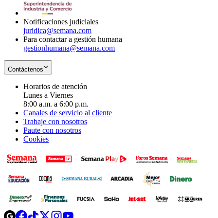
window
new
window
Notificaciones judiciales
juridica@semana.com
Para contactar a gestión humana
gestionhumana@semana.com
Contáctenos
Horarios de atención
Lunes a Viernes
8:00 a.m. a 6:00 p.m.
Canales de servicio al cliente
Trabaje con nosotros
Paute con nosotros
Cookies
Opens
Opens
Opens
Opens
Opens