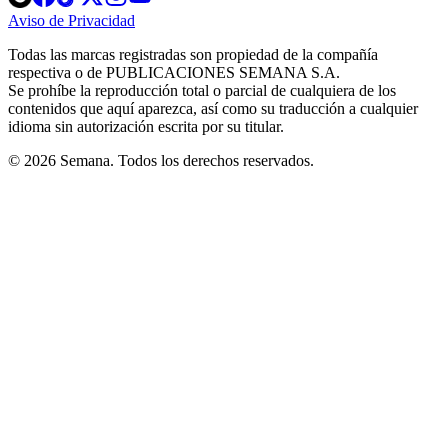
in
in
in
in
in
Aviso de Privacidad
Opens
new
new
new
new
new
in
window
window
window
window
window
Todas las marcas registradas son propiedad de la compañía
new
respectiva o de PUBLICACIONES SEMANA S.A.
window
Se prohíbe la reproducción total o parcial de cualquiera de los
contenidos que aquí aparezca, así como su traducción a cualquier
idioma sin autorización escrita por su titular.
© 2026 Semana. Todos los derechos reservados.