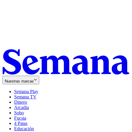
Nuestras marcas
Semana Play
Semana TV
Dinero
Arcadia
Soho
Opens
Fucsia
in
Opens
4 Patas
new
in
Educación
window
new