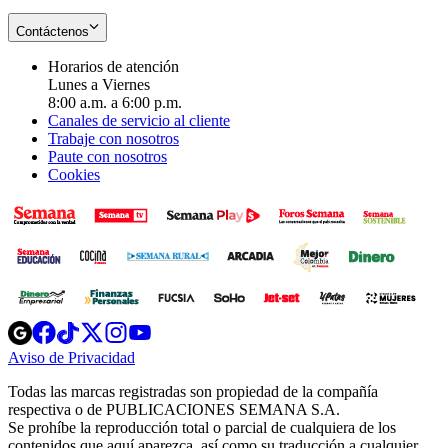
Contáctenos
Horarios de atención
Lunes a Viernes
8:00 a.m. a 6:00 p.m.
Canales de servicio al cliente
Trabaje con nosotros
Paute con nosotros
Cookies
Opens
Opens
Opens
Opens
Opens
in
in
in
in
in
Aviso de Privacidad
Opens
new
new
new
new
new
in
window
window
window
window
window
Todas las marcas registradas son propiedad de la compañía
new
respectiva o de PUBLICACIONES SEMANA S.A.
window
Se prohíbe la reproducción total o parcial de cualquiera de los
contenidos que aquí aparezca, así como su traducción a cualquier