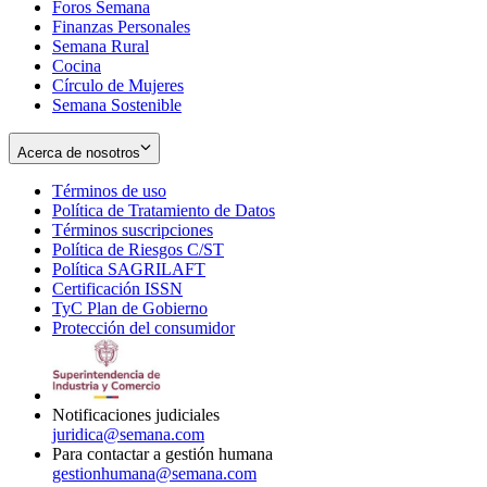
Foros Semana
window
Finanzas Personales
Semana Rural
Cocina
Círculo de Mujeres
Semana Sostenible
Acerca de nosotros
Términos de uso
Opens
Política de Tratamiento de Datos
in
Opens
Términos suscripciones
new
Opens
in
Política de Riesgos C/ST
window
in
Opens
new
Política SAGRILAFT
Opens
new
in
window
Certificación ISSN
Opens
in
window
new
TyC Plan de Gobierno
in
new
Opens
window
Protección del consumidor
new
window
in
Opens
window
new
in
window
new
window
Notificaciones judiciales
juridica@semana.com
Para contactar a gestión humana
gestionhumana@semana.com