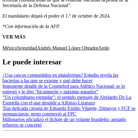
Secretaría de la Defensa Nacional”.
El mandatario dejará el poder el 1.° de octubre de 2024.
*Con información de la AFP.
VER MÁS
México
Seguridad
Andrés Manuel López Obrador
Amlo
Le puede interesar
¿Usa cascos compartidos en plataformas? Estudio revela las
bacterias a las que se expone y qué debe hacer
Imponente detalle de la Conmebol para Atlético Nacional: se lo
entregó y le dijo “bicampeón y máximo ganador”
“Un colombiano ejemplar”: el sentido mensaje de Abelardo De La
Espriella con el que despide a Alfonso Lizarazo
Tras delicada cirugía de Eduardo Emilio Vilarete, Dimayor y FCF se
pronunciaron: gesto conmovió al FPC
Millonarios oficializó el fichaje de un volante brasileño: ansiado
refuerzo se concretó