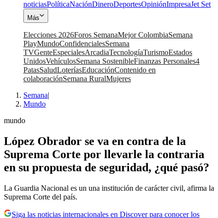
noticias
Política
Nación
Dinero
Deportes
Opinión
Impresa
Jet Set
Más
Elecciones 2026
Foros Semana
Mejor Colombia
Semana
Play
Mundo
Confidenciales
Semana
TV
Gente
Especiales
Arcadia
Tecnología
Turismo
Estados
Unidos
Vehículos
Semana Sostenible
Finanzas Personales
4
Patas
Salud
Loterías
Educación
Contenido en
colaboración
Semana Rural
Mujeres
Semana
|
Mundo
mundo
López Obrador se va en contra de la
Suprema Corte por llevarle la contraria
en su propuesta de seguridad, ¿qué pasó?
La Guardia Nacional es un una institución de carácter civil, afirma la
Suprema Corte del país.
Siga las noticias internacionales en Discover para conocer los