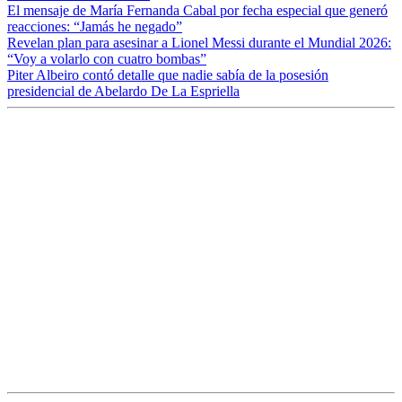
El mensaje de María Fernanda Cabal por fecha especial que generó
reacciones: “Jamás he negado”
Revelan plan para asesinar a Lionel Messi durante el Mundial 2026:
“Voy a volarlo con cuatro bombas”
Piter Albeiro contó detalle que nadie sabía de la posesión
presidencial de Abelardo De La Espriella