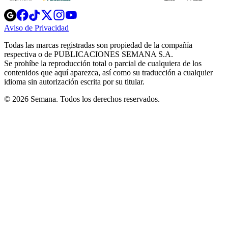
Opens
Opens
Opens
Opens
Opens
in
in
in
in
in
Aviso de Privacidad
Opens
new
new
new
new
new
in
window
window
window
window
window
Todas las marcas registradas son propiedad de la compañía
new
respectiva o de PUBLICACIONES SEMANA S.A.
window
Se prohíbe la reproducción total o parcial de cualquiera de los
contenidos que aquí aparezca, así como su traducción a cualquier
idioma sin autorización escrita por su titular.
© 2026 Semana. Todos los derechos reservados.