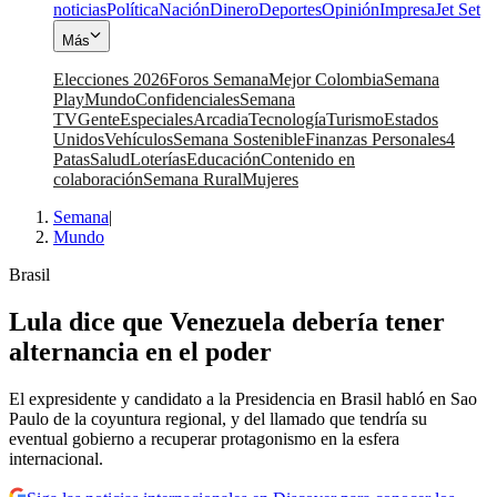
noticias
Política
Nación
Dinero
Deportes
Opinión
Impresa
Jet Set
Más
Elecciones 2026
Foros Semana
Mejor Colombia
Semana
Play
Mundo
Confidenciales
Semana
TV
Gente
Especiales
Arcadia
Tecnología
Turismo
Estados
Unidos
Vehículos
Semana Sostenible
Finanzas Personales
4
Patas
Salud
Loterías
Educación
Contenido en
colaboración
Semana Rural
Mujeres
Semana
|
Mundo
Brasil
Lula dice que Venezuela debería tener
alternancia en el poder
El expresidente y candidato a la Presidencia en Brasil habló en Sao
Paulo de la coyuntura regional, y del llamado que tendría su
eventual gobierno a recuperar protagonismo en la esfera
internacional.