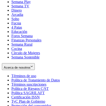
Semana Play
Semana TV
Dinero
Arcadia
Soho
Opens
Fucsia
in
Opens
4 Patas
new
in
Educación
window
new
Foros Semana
window
Finanzas Personales
Semana Rural
Cocina
Círculo de Mujeres
Semana Sostenible
Acerca de nosotros
Términos de uso
Opens
Política de Tratamiento de Datos
in
Opens
Términos suscripciones
new
Opens
in
Política de Riesgos C/ST
window
in
Opens
new
Política SAGRILAFT
Opens
new
in
window
Certificación ISSN
Opens
in
window
new
TyC Plan de Gobierno
in
new
Opens
window
Protección del consumidor
new
window
in
Opens