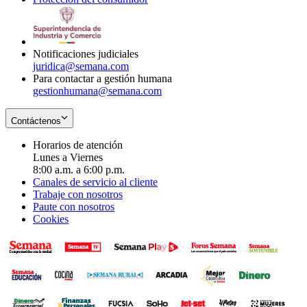
window
new
in
window
new
window
Notificaciones judiciales
juridica@semana.com
Para contactar a gestión humana
gestionhumana@semana.com
Contáctenos
Horarios de atención
Lunes a Viernes
8:00 a.m. a 6:00 p.m.
Canales de servicio al cliente
Trabaje con nosotros
Paute con nosotros
Cookies