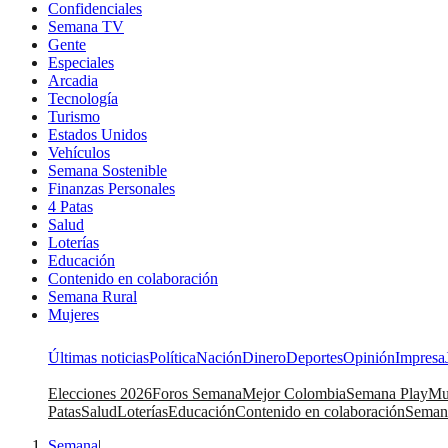
Confidenciales
Semana TV
Gente
Especiales
Arcadia
Tecnología
Turismo
Estados Unidos
Vehículos
Semana Sostenible
Finanzas Personales
4 Patas
Salud
Loterías
Educación
Contenido en colaboración
Semana Rural
Mujeres
Últimas noticias
Política
Nación
Dinero
Deportes
Opinión
Impresa
Elecciones 2026
Foros Semana
Mejor Colombia
Semana Play
Mu
Patas
Salud
Loterías
Educación
Contenido en colaboración
Seman
Semana
|