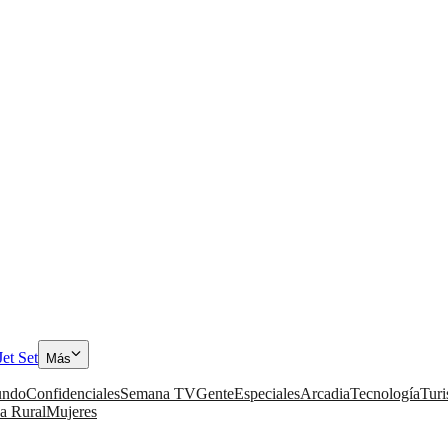
Jet Set
Más
ndo
Confidenciales
Semana TV
Gente
Especiales
Arcadia
Tecnología
Tur
a Rural
Mujeres