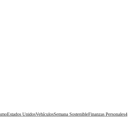
ismo
Estados Unidos
Vehículos
Semana Sostenible
Finanzas Personales
4