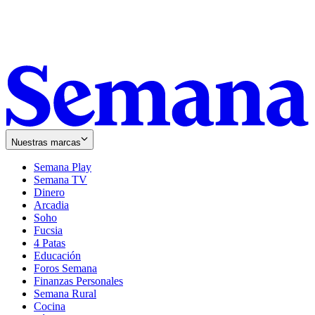
Nuestras marcas
Semana Play
Semana TV
Dinero
Arcadia
Soho
Opens
Fucsia
in
Opens
4 Patas
new
in
Educación
window
new
Foros Semana
window
Finanzas Personales
Semana Rural
Cocina