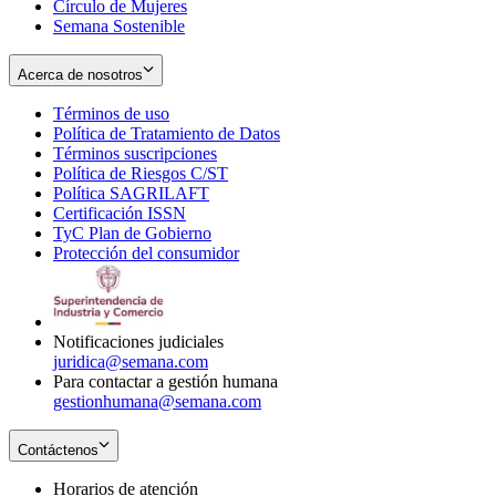
Círculo de Mujeres
Semana Sostenible
Acerca de nosotros
Términos de uso
Opens
Política de Tratamiento de Datos
in
Opens
Términos suscripciones
new
Opens
in
Política de Riesgos C/ST
window
in
Opens
new
Política SAGRILAFT
Opens
new
in
window
Certificación ISSN
Opens
in
window
new
TyC Plan de Gobierno
in
new
Opens
window
Protección del consumidor
new
window
in
Opens
window
new
in
window
new
window
Notificaciones judiciales
juridica@semana.com
Para contactar a gestión humana
gestionhumana@semana.com
Contáctenos
Horarios de atención