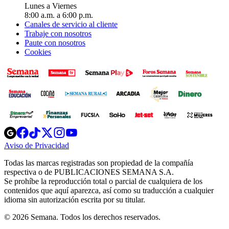
Lunes a Viernes
8:00 a.m. a 6:00 p.m.
Canales de servicio al cliente
Trabaje con nosotros
Paute con nosotros
Cookies
Opens
Opens
Opens
Opens
Opens
in
in
in
in
in
Aviso de Privacidad
Opens
new
new
new
new
new
in
window
window
window
window
window
Todas las marcas registradas son propiedad de la compañía
new
respectiva o de PUBLICACIONES SEMANA S.A.
window
Se prohíbe la reproducción total o parcial de cualquiera de los
contenidos que aquí aparezca, así como su traducción a cualquier
idioma sin autorización escrita por su titular.
© 2026 Semana. Todos los derechos reservados.