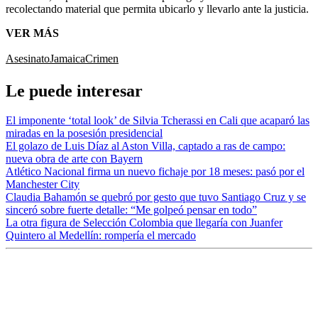
recolectando material que permita ubicarlo y llevarlo ante la justicia.
VER MÁS
Asesinato
Jamaica
Crimen
Le puede interesar
El imponente ‘total look’ de Silvia Tcherassi en Cali que acaparó las
miradas en la posesión presidencial
El golazo de Luis Díaz al Aston Villa, captado a ras de campo:
nueva obra de arte con Bayern
Atlético Nacional firma un nuevo fichaje por 18 meses: pasó por el
Manchester City
Claudia Bahamón se quebró por gesto que tuvo Santiago Cruz y se
sinceró sobre fuerte detalle: “Me golpeó pensar en todo”
La otra figura de Selección Colombia que llegaría con Juanfer
Quintero al Medellín: rompería el mercado