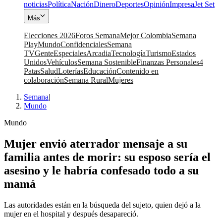
noticias
Política
Nación
Dinero
Deportes
Opinión
Impresa
Jet Set
Más
Elecciones 2026
Foros Semana
Mejor Colombia
Semana
Play
Mundo
Confidenciales
Semana
TV
Gente
Especiales
Arcadia
Tecnología
Turismo
Estados
Unidos
Vehículos
Semana Sostenible
Finanzas Personales
4
Patas
Salud
Loterías
Educación
Contenido en
colaboración
Semana Rural
Mujeres
Semana
|
Mundo
Mundo
Mujer envió aterrador mensaje a su
familia antes de morir: su esposo sería el
asesino y le habría confesado todo a su
mamá
Las autoridades están en la búsqueda del sujeto, quien dejó a la
mujer en el hospital y después desapareció.