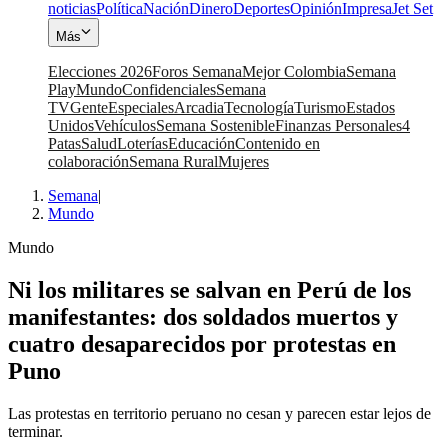
noticias
Política
Nación
Dinero
Deportes
Opinión
Impresa
Jet Set
Más
Elecciones 2026
Foros Semana
Mejor Colombia
Semana
Play
Mundo
Confidenciales
Semana
TV
Gente
Especiales
Arcadia
Tecnología
Turismo
Estados
Unidos
Vehículos
Semana Sostenible
Finanzas Personales
4
Patas
Salud
Loterías
Educación
Contenido en
colaboración
Semana Rural
Mujeres
Semana
|
Mundo
Mundo
Ni los militares se salvan en Perú de los
manifestantes: dos soldados muertos y
cuatro desaparecidos por protestas en
Puno
Las protestas en territorio peruano no cesan y parecen estar lejos de
terminar.