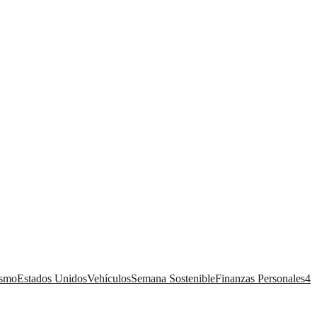
ismo
Estados Unidos
Vehículos
Semana Sostenible
Finanzas Personales
4