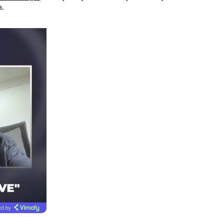
a.
d by