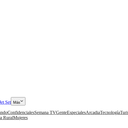
Jet Set
Más
ndo
Confidenciales
Semana TV
Gente
Especiales
Arcadia
Tecnología
Tur
a Rural
Mujeres