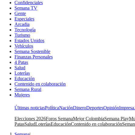
Confidenciales
Semana TV
Gente
Especiales
Arcadia
Tecnología
Turismo
Estados Unidos
Vehículos
Semana Sostenible
Finanzas Personales
4 Patas
Salud
Loterías
Educación
Contenido en colaboración
Semana Rural
Mujeres
Últimas noticias
Política
Nación
Dinero
Deportes
Opinión
Impresa
Elecciones 2026
Foros Semana
Mejor Colombia
Semana Play
Mu
Patas
Salud
Loterías
Educación
Contenido en colaboración
Seman
Semana
|