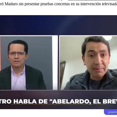
eró Maduro sin presentar pruebas concretas en su intervención televisad
powere