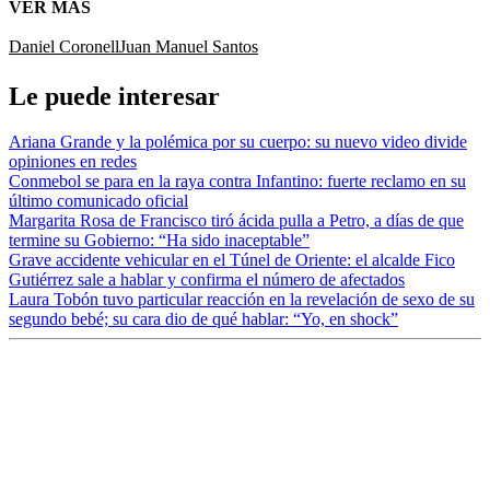
VER MÁS
Daniel Coronell
Juan Manuel Santos
Le puede interesar
Ariana Grande y la polémica por su cuerpo: su nuevo video divide
opiniones en redes
Conmebol se para en la raya contra Infantino: fuerte reclamo en su
último comunicado oficial
Margarita Rosa de Francisco tiró ácida pulla a Petro, a días de que
termine su Gobierno: “Ha sido inaceptable”
Grave accidente vehicular en el Túnel de Oriente: el alcalde Fico
Gutiérrez sale a hablar y confirma el número de afectados
Laura Tobón tuvo particular reacción en la revelación de sexo de su
segundo bebé; su cara dio de qué hablar: “Yo, en shock”