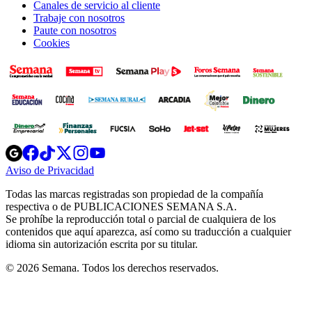
Canales de servicio al cliente
Trabaje con nosotros
Paute con nosotros
Cookies
Opens
Opens
Opens
Opens
Opens
in
in
in
in
in
Aviso de Privacidad
Opens
new
new
new
new
new
in
window
window
window
window
window
Todas las marcas registradas son propiedad de la compañía
new
respectiva o de PUBLICACIONES SEMANA S.A.
window
Se prohíbe la reproducción total o parcial de cualquiera de los
contenidos que aquí aparezca, así como su traducción a cualquier
idioma sin autorización escrita por su titular.
© 2026 Semana. Todos los derechos reservados.