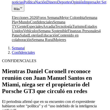
noticias
Política
Nación
Dinero
Deportes
Opinión
Impresa
Jet Set
Más
Elecciones 2026
Foros Semana
Mejor Colombia
Semana
Play
Mundo
Confidenciales
Semana
TV
Gente
Especiales
Arcadia
Tecnología
Turismo
Estados
Unidos
Vehículos
Semana Sostenible
Finanzas Personales
4
Patas
Salud
Loterías
Educación
Contenido en
colaboración
Semana Rural
Mujeres
Semana
|
Confidenciales
CONFIDENCIALES
Mientras Daniel Coronell reconoce
reunión con Juan Manuel Santos en
Miami, niega ser el propietario del
Porsche GT3 que circuló en redes
El periodista afirmó que en su encuentro con el expresidente
hablaron sobre “política” y el “uso indebido de la inteligencia