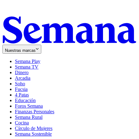
Nuestras marcas
Semana Play
Semana TV
Dinero
Arcadia
Soho
Opens
Fucsia
in
Opens
4 Patas
new
in
Educación
window
new
Foros Semana
window
Finanzas Personales
Semana Rural
Cocina
Círculo de Mujeres
Semana Sostenible