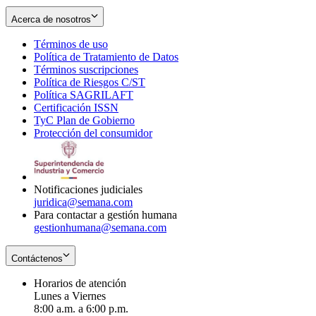
Acerca de nosotros
Términos de uso
Opens
Política de Tratamiento de Datos
in
Opens
Términos suscripciones
new
Opens
in
Política de Riesgos C/ST
window
in
Opens
new
Política SAGRILAFT
Opens
new
in
window
Certificación ISSN
Opens
in
window
new
TyC Plan de Gobierno
in
new
Opens
window
Protección del consumidor
new
window
in
Opens
window
new
in
window
new
window
Notificaciones judiciales
juridica@semana.com
Para contactar a gestión humana
gestionhumana@semana.com
Contáctenos
Horarios de atención
Lunes a Viernes
8:00 a.m. a 6:00 p.m.