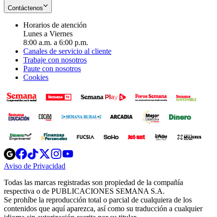
Contáctenos
Horarios de atención
Lunes a Viernes
8:00 a.m. a 6:00 p.m.
Canales de servicio al cliente
Trabaje con nosotros
Paute con nosotros
Cookies
Opens
Opens
Opens
Opens
Opens
in
in
in
in
in
Aviso de Privacidad
Opens
new
new
new
new
new
in
window
window
window
window
window
Todas las marcas registradas son propiedad de la compañía
new
respectiva o de PUBLICACIONES SEMANA S.A.
window
Se prohíbe la reproducción total o parcial de cualquiera de los
contenidos que aquí aparezca, así como su traducción a cualquier