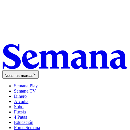
Nuestras marcas
Semana Play
Semana TV
Dinero
Arcadia
Soho
Opens
Fucsia
in
Opens
4 Patas
new
in
Educación
window
new
Foros Semana
window