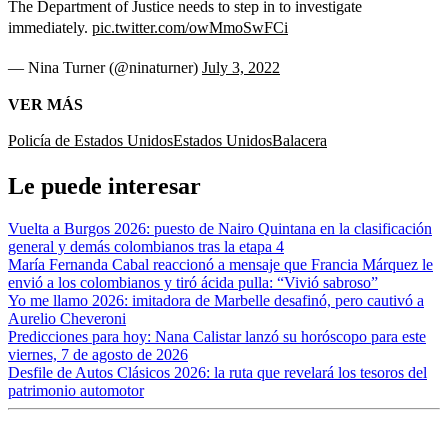
The Department of Justice needs to step in to investigate
immediately.
pic.twitter.com/owMmoSwFCi
— Nina Turner (@ninaturner)
July 3, 2022
VER MÁS
Policía de Estados Unidos
Estados Unidos
Balacera
Le puede interesar
Vuelta a Burgos 2026: puesto de Nairo Quintana en la clasificación
general y demás colombianos tras la etapa 4
María Fernanda Cabal reaccionó a mensaje que Francia Márquez le
envió a los colombianos y tiró ácida pulla: “Vivió sabroso”
Yo me llamo 2026: imitadora de Marbelle desafinó, pero cautivó a
Aurelio Cheveroni
Predicciones para hoy: Nana Calistar lanzó su horóscopo para este
viernes, 7 de agosto de 2026
Desfile de Autos Clásicos 2026: la ruta que revelará los tesoros del
patrimonio automotor