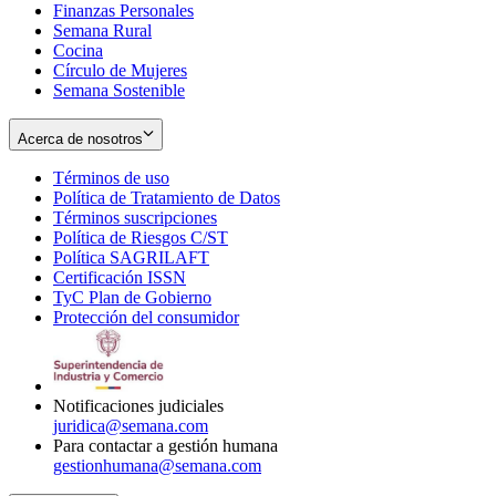
Finanzas Personales
Semana Rural
Cocina
Círculo de Mujeres
Semana Sostenible
Acerca de nosotros
Términos de uso
Opens
Política de Tratamiento de Datos
in
Opens
Términos suscripciones
new
Opens
in
Política de Riesgos C/ST
window
in
Opens
new
Política SAGRILAFT
Opens
new
in
window
Certificación ISSN
Opens
in
window
new
TyC Plan de Gobierno
in
new
Opens
window
Protección del consumidor
new
window
in
Opens
window
new
in
window
new
window
Notificaciones judiciales
juridica@semana.com
Para contactar a gestión humana
gestionhumana@semana.com