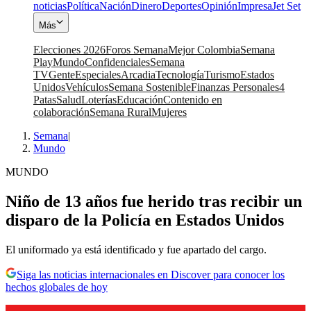
noticias
Política
Nación
Dinero
Deportes
Opinión
Impresa
Jet Set
Más
Elecciones 2026
Foros Semana
Mejor Colombia
Semana
Play
Mundo
Confidenciales
Semana
TV
Gente
Especiales
Arcadia
Tecnología
Turismo
Estados
Unidos
Vehículos
Semana Sostenible
Finanzas Personales
4
Patas
Salud
Loterías
Educación
Contenido en
colaboración
Semana Rural
Mujeres
Semana
|
Mundo
MUNDO
Niño de 13 años fue herido tras recibir un
disparo de la Policía en Estados Unidos
El uniformado ya está identificado y fue apartado del cargo.
Siga las noticias internacionales en Discover para conocer los
hechos globales de hoy