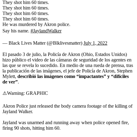
They shot him 60 times.
They shot him 60 times.
They shot him 60 times.
They shot him 60 times.
He was murdered by Akron police.
Say his name.
#JaylandWalker
— Black Lives Matter (@Blklivesmatter)
July 1, 2022
El pasado 3 de julio, la Policía de Akron (Ohio, Estados Unidos)
hizo público el video de las cámaras de seguridad de los agentes en
las que se revela lo sucedido. En medio de una rueda de prensa, tras
la publicación de las imágenes, el jefe de Policía de Akron, Stephen
Mylett,
describió las imágenes como “impactantes” y “difíciles
de ver”
.
⚠️Warning: GRAPHIC
Akron Police just released the body camera footage of the killing of
Jayland Walker.
Jayland was unarmed and running away when police opened fire,
firing 90 shots, hitting him 60.