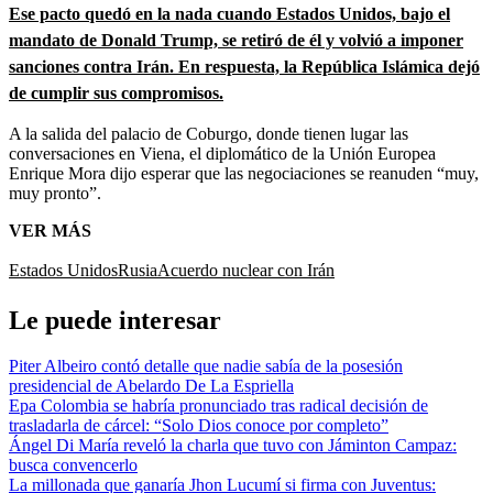
Ese pacto quedó en la nada cuando Estados Unidos, bajo el
mandato de Donald Trump, se retiró de él y volvió a imponer
sanciones contra Irán. En respuesta, la República Islámica dejó
de cumplir sus compromisos.
A la salida del palacio de Coburgo, donde tienen lugar las
conversaciones en Viena, el diplomático de la Unión Europea
Enrique Mora dijo esperar que las negociaciones se reanuden “muy,
muy pronto”.
VER MÁS
Estados Unidos
Rusia
Acuerdo nuclear con Irán
Le puede interesar
Piter Albeiro contó detalle que nadie sabía de la posesión
presidencial de Abelardo De La Espriella
Epa Colombia se habría pronunciado tras radical decisión de
trasladarla de cárcel: “Solo Dios conoce por completo”
Ángel Di María reveló la charla que tuvo con Jáminton Campaz:
busca convencerlo
La millonada que ganaría Jhon Lucumí si firma con Juventus: