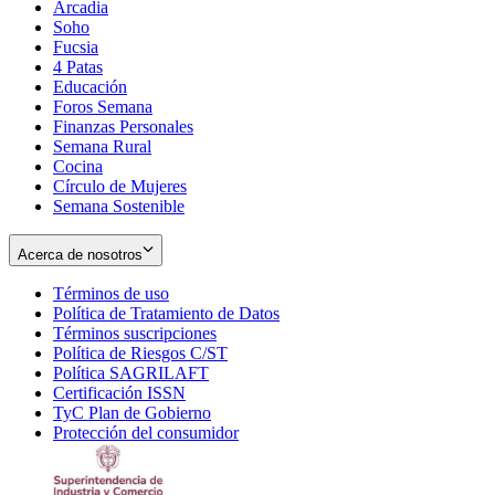
Arcadia
Soho
Opens
Fucsia
in
Opens
4 Patas
new
in
Educación
window
new
Foros Semana
window
Finanzas Personales
Semana Rural
Cocina
Círculo de Mujeres
Semana Sostenible
Acerca de nosotros
Términos de uso
Opens
Política de Tratamiento de Datos
in
Opens
Términos suscripciones
new
Opens
in
Política de Riesgos C/ST
window
in
Opens
new
Política SAGRILAFT
Opens
new
in
window
Certificación ISSN
Opens
in
window
new
TyC Plan de Gobierno
in
new
Opens
window
Protección del consumidor
new
window
in
Opens
window
new
in
window
new
window