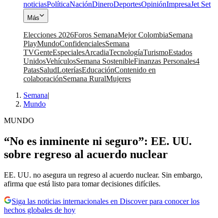
noticias
Política
Nación
Dinero
Deportes
Opinión
Impresa
Jet Set
Más
Elecciones 2026
Foros Semana
Mejor Colombia
Semana
Play
Mundo
Confidenciales
Semana
TV
Gente
Especiales
Arcadia
Tecnología
Turismo
Estados
Unidos
Vehículos
Semana Sostenible
Finanzas Personales
4
Patas
Salud
Loterías
Educación
Contenido en
colaboración
Semana Rural
Mujeres
Semana
|
Mundo
MUNDO
“No es inminente ni seguro”: EE. UU.
sobre regreso al acuerdo nuclear
EE. UU. no asegura un regreso al acuerdo nuclear. Sin embargo,
afirma que está listo para tomar decisiones difíciles.
Siga las noticias internacionales en Discover para conocer los
hechos globales de hoy