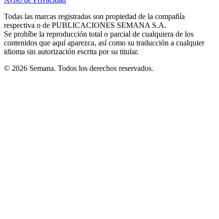
new
new
new
new
new
in
window
window
window
window
window
Todas las marcas registradas son propiedad de la compañía
new
respectiva o de PUBLICACIONES SEMANA S.A.
window
Se prohíbe la reproducción total o parcial de cualquiera de los
contenidos que aquí aparezca, así como su traducción a cualquier
idioma sin autorización escrita por su titular.
© 2026 Semana. Todos los derechos reservados.