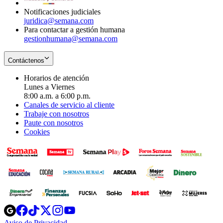
Notificaciones judiciales
juridica@semana.com
Para contactar a gestión humana
gestionhumana@semana.com
Contáctenos
Horarios de atención
Lunes a Viernes
8:00 a.m. a 6:00 p.m.
Canales de servicio al cliente
Trabaje con nosotros
Paute con nosotros
Cookies
Opens
Opens
Opens
Opens
Opens
in
in
in
in
in
Aviso de Privacidad
Opens