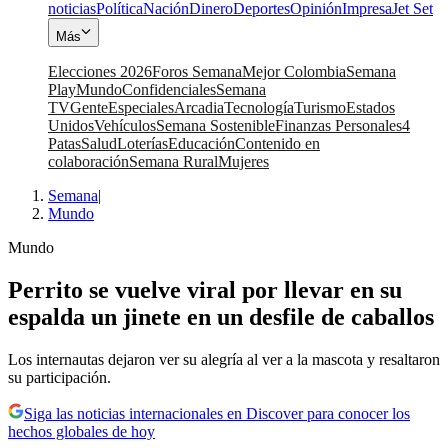
noticias
Política
Nación
Dinero
Deportes
Opinión
Impresa
Jet Set
Más
Elecciones 2026
Foros Semana
Mejor Colombia
Semana
Play
Mundo
Confidenciales
Semana
TV
Gente
Especiales
Arcadia
Tecnología
Turismo
Estados
Unidos
Vehículos
Semana Sostenible
Finanzas Personales
4
Patas
Salud
Loterías
Educación
Contenido en
colaboración
Semana Rural
Mujeres
Semana
|
Mundo
Mundo
Perrito se vuelve viral por llevar en su
espalda un jinete en un desfile de caballos
Los internautas dejaron ver su alegría al ver a la mascota y resaltaron
su participación.
Siga las noticias internacionales en Discover para conocer los
hechos globales de hoy