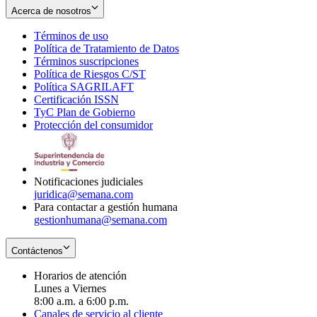
Acerca de nosotros
Términos de uso
Opens
Política de Tratamiento de Datos
in
Opens
Términos suscripciones
new
Opens
in
Política de Riesgos C/ST
window
in
Opens
new
Política SAGRILAFT
Opens
new
in
window
Certificación ISSN
Opens
in
window
new
TyC Plan de Gobierno
in
new
Opens
window
Protección del consumidor
new
window
in
Opens
window
new
in
window
new
window
Notificaciones judiciales
juridica@semana.com
Para contactar a gestión humana
gestionhumana@semana.com
Contáctenos
Horarios de atención
Lunes a Viernes
8:00 a.m. a 6:00 p.m.
Canales de servicio al cliente