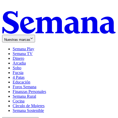
Nuestras marcas
Semana Play
Semana TV
Dinero
Arcadia
Soho
Opens
Fucsia
in
Opens
4 Patas
new
in
Educación
window
new
Foros Semana
window
Finanzas Personales
Semana Rural
Cocina
Círculo de Mujeres
Semana Sostenible