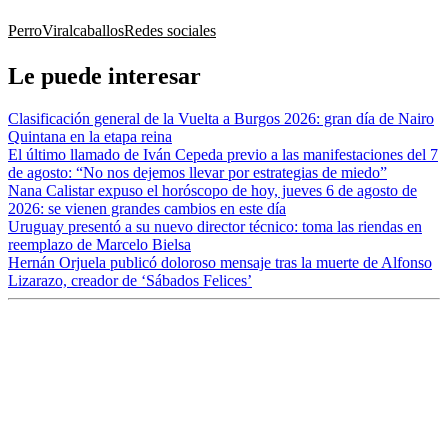
Perro
Viral
caballos
Redes sociales
Le puede interesar
Clasificación general de la Vuelta a Burgos 2026: gran día de Nairo
Quintana en la etapa reina
El último llamado de Iván Cepeda previo a las manifestaciones del 7
de agosto: “No nos dejemos llevar por estrategias de miedo”
Nana Calistar expuso el horóscopo de hoy, jueves 6 de agosto de
2026: se vienen grandes cambios en este día
Uruguay presentó a su nuevo director técnico: toma las riendas en
reemplazo de Marcelo Bielsa
Hernán Orjuela publicó doloroso mensaje tras la muerte de Alfonso
Lizarazo, creador de ‘Sábados Felices’