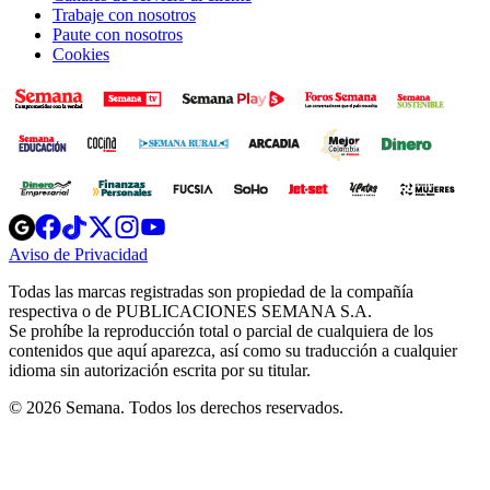
Trabaje con nosotros
Paute con nosotros
Cookies
Opens
Opens
Opens
Opens
Opens
in
in
in
in
in
Aviso de Privacidad
Opens
new
new
new
new
new
in
window
window
window
window
window
Todas las marcas registradas son propiedad de la compañía
new
respectiva o de PUBLICACIONES SEMANA S.A.
window
Se prohíbe la reproducción total o parcial de cualquiera de los
contenidos que aquí aparezca, así como su traducción a cualquier
idioma sin autorización escrita por su titular.
© 2026 Semana. Todos los derechos reservados.