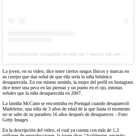
Una publicación compartida de Help me, I need to talk with Kate and Gerry McCann (@iammadeleinemccan)
La joven, en su video, dice tener ciertos rasgos físicos y marcas en
su cuerpo que dan señal de que ella sería la niña británica
desaparecida. En ese mismo sentido, la mujer del perfil en Instagram
dice tener una peca en las piernas y un punto en el ojo, mismas
señales que la niña desaparecida en 2007.
La familia McCann se encontraba en Portugal cuando desapareció
Madeleine, una niña de 3 años de edad de la que hasta el momento
no se sabe de su paradero 16 años después de desaparecer. - Foto:
Getty Images
En la descripción del video, el cual ya cuenta con más de 1,3
millones de reproducciones, la joven dice: “Ayúdenme, necesito