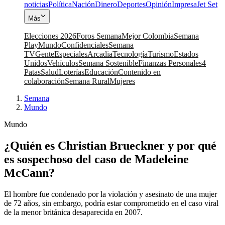
noticias
Política
Nación
Dinero
Deportes
Opinión
Impresa
Jet Set
Más
Elecciones 2026
Foros Semana
Mejor Colombia
Semana
Play
Mundo
Confidenciales
Semana
TV
Gente
Especiales
Arcadia
Tecnología
Turismo
Estados
Unidos
Vehículos
Semana Sostenible
Finanzas Personales
4
Patas
Salud
Loterías
Educación
Contenido en
colaboración
Semana Rural
Mujeres
Semana
|
Mundo
Mundo
¿Quién es Christian Brueckner y por qué
es sospechoso del caso de Madeleine
McCann?
El hombre fue condenado por la violación y asesinato de una mujer
de 72 años, sin embargo, podría estar comprometido en el caso viral
de la menor británica desaparecida en 2007.