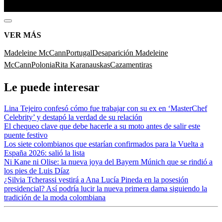
VER MÁS
Madeleine McCann
Portugal
Desaparición Madeleine
McCann
Polonia
Rita Karanauskas
Cazamentiras
Le puede interesar
Lina Tejeiro confesó cómo fue trabajar con su ex en ‘MasterChef
Celebrity’ y destapó la verdad de su relación
El chequeo clave que debe hacerle a su moto antes de salir este
puente festivo
Los siete colombianos que estarían confirmados para la Vuelta a
España 2026: salió la lista
Ni Kane ni Olise: la nueva joya del Bayern Múnich que se rindió a
los pies de Luis Díaz
¿Silvia Tcherassi vestirá a Ana Lucía Pineda en la posesión
presidencial? Así podría lucir la nueva primera dama siguiendo la
tradición de la moda colombiana