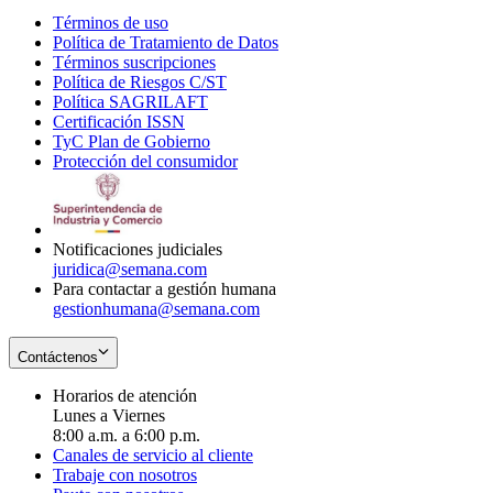
Términos de uso
Opens
Política de Tratamiento de Datos
in
Opens
Términos suscripciones
new
Opens
in
Política de Riesgos C/ST
window
in
Opens
new
Política SAGRILAFT
Opens
new
in
window
Certificación ISSN
Opens
in
window
new
TyC Plan de Gobierno
in
new
Opens
window
Protección del consumidor
new
window
in
Opens
window
new
in
window
new
window
Notificaciones judiciales
juridica@semana.com
Para contactar a gestión humana
gestionhumana@semana.com
Contáctenos
Horarios de atención
Lunes a Viernes
8:00 a.m. a 6:00 p.m.
Canales de servicio al cliente
Trabaje con nosotros