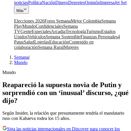
noticias
Política
Nación
Dinero
Deportes
Opinión
Impresa
Jet Set
Más
Elecciones 2026
Foros Semana
Mejor Colombia
Semana
Play
Mundo
Confidenciales
Semana
TV
Gente
Especiales
Arcadia
Tecnología
Turismo
Estados
Unidos
Vehículos
Semana Sostenible
Finanzas Personales
4
Patas
Salud
Loterías
Educación
Contenido en
colaboración
Semana Rural
Mujeres
Semana
|
Mundo
Mundo
Reapareció la supuesta novia de Putin y
sorprendió con un ‘inusual’ discurso, ¿qué
dijo?
Según Insider, la relación que presuntamente tendría el mandatario
ruso con Kabaeva rodea los 15 años.
Siga las noticias internacionales en Discover para conocer los