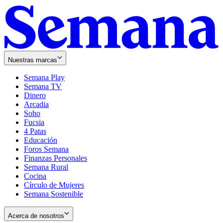
Nuestras marcas
Semana Play
Semana TV
Dinero
Arcadia
Soho
Opens
Fucsia
in
Opens
4 Patas
new
in
Educación
window
new
Foros Semana
window
Finanzas Personales
Semana Rural
Cocina
Círculo de Mujeres
Semana Sostenible
Acerca de nosotros