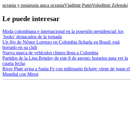
ucrania y rusia
rusia ataca ucrania
Vladimir Putin
Volodímir Zelenski
Le puede interesar
Moda colombiana e internacional en la posesión presidencial: los
‘looks’ destacados de la jornada
Un fijo de Néstor Lorenzo en Colombia ficharía en Brasil: está
borrado en su club
Nueva marca de vehículos chinos llega a Colombia
Partidos de la Liga Betplay de este 8 de agosto: horarios para ver la
cuarta fecha
River Plate avisa a Santa Fe con millonario fichaje: viene de jugar el
Mundial con Messi