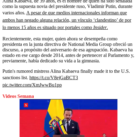
Alina Kabaeva, de 39 años, es el nombre de quien ha sido señalada
como la supuesta novia del presidente ruso, Vladimir Putin, durante
varios años.
A pesar de que medios internacionales informan que
ambos han negado alguna relación, un vínculo ‘clandestino’ de por
lo menos 15 años es situado por portales como
Insider
.
Recientemente, esta mujer, quien ahora se desempeña como
presidenta en la junta directiva de National Media Group ofreció un
discurso, a propósito del aniversario de esa agrupación.
Kabaeva ha
estado en ese cargo desde 2014, antes de pertenecer al Parlamento y,
previamente, había dedicado su vida a la gimnasia.
Putin's rumored mistress Alina Kabaeva finally made it to the U.S.
sanctions list.
https://t.co/V8ejGaBCT3
pic.twitter.com/XmJwwBu1pp
Videos Semana