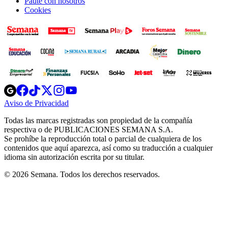
Paute con nosotros
Cookies
Opens
Opens
Opens
Opens
Opens
in
in
in
in
in
Aviso de Privacidad
Opens
new
new
new
new
new
in
window
window
window
window
window
Todas las marcas registradas son propiedad de la compañía
new
respectiva o de PUBLICACIONES SEMANA S.A.
window
Se prohíbe la reproducción total o parcial de cualquiera de los
contenidos que aquí aparezca, así como su traducción a cualquier
idioma sin autorización escrita por su titular.
© 2026 Semana. Todos los derechos reservados.