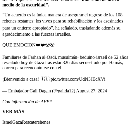
medio de la oscuridad”.
“Un acuerdo es la única manera de asegurar el regreso de los 108
rehenes restantes: los vivos para su rehabilitación y l
os asesinados
para un entierro apropiado”
, ha señalado, trasladando además su
agradecimiento a las fuerzas israelíes.
QUE EMOCION❤️❤️🥹🥹
Familiares de Farhan al-Qadi, musulmán- beduino-israelí de 52 años
rescatado hoy de Gaza tras estar 326 días secuestrado por Hamás,
corren para reencontrarse con él.
¡Bienvenido a casa! 🇮🇱
pic.twitter.com/UdN3JEcXVi
— Embajador Gali Dagan (@galida12)
August 27, 2024
Con información de AFP*
VER MÁS
Israel
Gaza
Rescate
rehenes