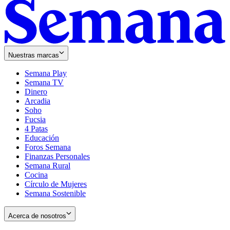
Nuestras marcas
Semana Play
Semana TV
Dinero
Arcadia
Soho
Opens
Fucsia
in
Opens
4 Patas
new
in
Educación
window
new
Foros Semana
window
Finanzas Personales
Semana Rural
Cocina
Círculo de Mujeres
Semana Sostenible
Acerca de nosotros