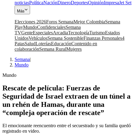
noticias
Política
Nación
Dinero
Deportes
Opinión
Impresa
Jet Set
Más
Elecciones 2026
Foros Semana
Mejor Colombia
Semana
Play
Mundo
Confidenciales
Semana
TV
Gente
Especiales
Arcadia
Tecnología
Turismo
Estados
Unidos
Vehículos
Semana Sostenible
Finanzas Personales
4
Patas
Salud
Loterías
Educación
Contenido en
colaboración
Semana Rural
Mujeres
Semana
|
Mundo
Mundo
Rescate de película: Fuerzas de
Seguridad de Israel extraen de un túnel a
un rehén de Hamas, durante una
“compleja operación de rescate”
El emocionante reencuentro entre el secuestrado y su familia quedó
registrado en video.