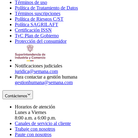
Términos de uso
Opens
Política de Tratamiento de Datos
in
Opens
Términos suscripciones
new
Opens
in
Política de Riesgos C/ST
window
in
Opens
new
Política SAGRILAFT
Opens
new
in
window
Certificación ISSN
Opens
in
window
new
TyC Plan de Gobierno
in
new
Opens
window
Protección del consumidor
new
window
in
Opens
window
new
in
window
new
window
Notificaciones judiciales
juridica@semana.com
Para contactar a gestión humana
gestionhumana@semana.com
Contáctenos
Horarios de atención
Lunes a Viernes
8:00 a.m. a 6:00 p.m.
Canales de servicio al cliente
Trabaje con nosotros
Paute con nosotros