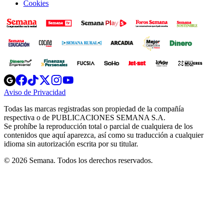
Cookies
Opens
Opens
Opens
Opens
Opens
in
in
in
in
in
Aviso de Privacidad
Opens
new
new
new
new
new
in
window
window
window
window
window
Todas las marcas registradas son propiedad de la compañía
new
respectiva o de PUBLICACIONES SEMANA S.A.
window
Se prohíbe la reproducción total o parcial de cualquiera de los
contenidos que aquí aparezca, así como su traducción a cualquier
idioma sin autorización escrita por su titular.
© 2026 Semana. Todos los derechos reservados.