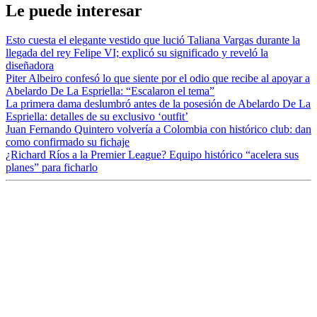
Le puede interesar
Esto cuesta el elegante vestido que lució Taliana Vargas durante la
llegada del rey Felipe VI; explicó su significado y reveló la
diseñadora
Piter Albeiro confesó lo que siente por el odio que recibe al apoyar a
Abelardo De La Espriella: “Escalaron el tema”
La primera dama deslumbró antes de la posesión de Abelardo De La
Espriella: detalles de su exclusivo ‘outfit’
Juan Fernando Quintero volvería a Colombia con histórico club: dan
como confirmado su fichaje
¿Richard Ríos a la Premier League? Equipo histórico “acelera sus
planes” para ficharlo