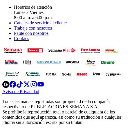
Horarios de atención
Lunes a Viernes
8:00 a.m. a 6:00 p.m.
Canales de servicio al cliente
Trabaje con nosotros
Paute con nosotros
Cookies
Opens
Opens
Opens
Opens
Opens
in
in
in
in
in
Aviso de Privacidad
Opens
new
new
new
new
new
in
window
window
window
window
window
Todas las marcas registradas son propiedad de la compañía
new
respectiva o de PUBLICACIONES SEMANA S.A.
window
Se prohíbe la reproducción total o parcial de cualquiera de los
contenidos que aquí aparezca, así como su traducción a cualquier
idioma sin autorización escrita por su titular.