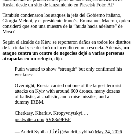
Rusia, desde un sitio de lanzamiento en Plesetsk
Foto:
AP
También condenaron los ataques la jefa del Gobierno italiano,
Giorgia Meloni, y el presidente francés, Emmanuel Macron, quien
consideró que son una muestra de la “huida hacia adelante” de
Moscú.
Según el alcalde de Kiev, se reportaron daños en todos los distritos
de la ciudad y se declaró un incendio en una escuela. Además,
un
ataque contra un centro de negocios dejó a varias personas
atrapadas en un refugi
o, dijo.
Putin wanted to show “strength” but only confirmed his
weakness.
Overnight, Russia carried out one of the largest terrorist
attacks on Kyiv with around 600 drones, many dozens
of ballistic, air-ballistic, and cruise missiles, and a
dummy IRBM.
Cherkasy, Kharkiv, Kropyvnytskyi,…
pic.twitter.com/jSV83n9FBP
— Andrii Sybiha 🇺🇦 (@andrii_sybiha)
May 24, 2026