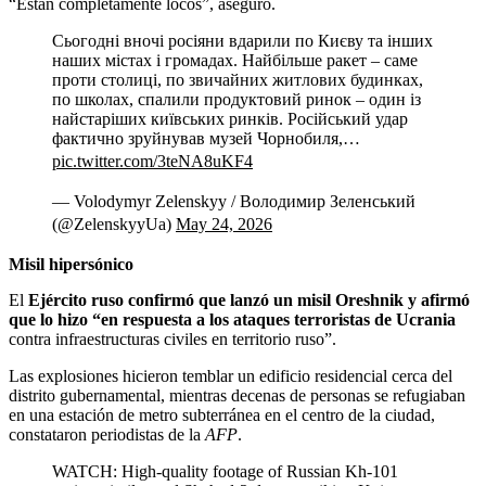
“Están completamente locos”, aseguró.
Сьогодні вночі росіяни вдарили по Києву та інших
наших містах і громадах. Найбільше ракет – саме
проти столиці, по звичайних житлових будинках,
по школах, спалили продуктовий ринок – один із
найстаріших київських ринків. Російський удар
фактично зруйнував музей Чорнобиля,…
pic.twitter.com/3teNA8uKF4
— Volodymyr Zelenskyy / Володимир Зеленський
(@ZelenskyyUa)
May 24, 2026
Misil hipersónico
El
Ejército ruso confirmó que lanzó un misil Oreshnik y afirmó
que lo hizo “en respuesta a los ataques terroristas de Ucrania
contra infraestructuras civiles en territorio ruso”.
Las explosiones hicieron temblar un edificio residencial cerca del
distrito gubernamental, mientras decenas de personas se refugiaban
en una estación de metro subterránea en el centro de la ciudad,
constataron periodistas de la
AFP
.
WATCH: High-quality footage of Russian Kh-101