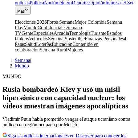
noticias
Política
Nación
Dinero
Deportes
Opinión
Impresa
Jet Set
Más
Elecciones 2026
Foros Semana
Mejor Colombia
Semana
Play
Mundo
Confidenciales
Semana
TV
Gente
Especiales
Arcadia
Tecnología
Turismo
Estados
Unidos
Vehículos
Semana Sostenible
Finanzas Personales
4
Patas
Salud
Loterías
Educación
Contenido en
colaboración
Semana Rural
Mujeres
Semana
|
Mundo
MUNDO
Rusia bombardeó Kiev y usó un misil
hipersónico con capacidad nuclear: los
videos muestran imágenes apocalípticas
Vladimir Putin había prometido vengar el ataque ucraniano contra
un liceo en región ocupada por Moscú.
Siga las noticias internacionales en Discover para conocer los