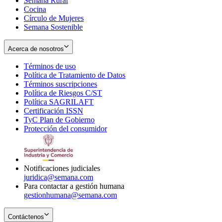
Semana Rural
Cocina
Círculo de Mujeres
Semana Sostenible
Acerca de nosotros
Términos de uso
Opens
Política de Tratamiento de Datos
in
Opens
Términos suscripciones
new
Opens
in
Política de Riesgos C/ST
window
in
Opens
new
Política SAGRILAFT
Opens
new
in
window
Certificación ISSN
Opens
in
window
new
TyC Plan de Gobierno
in
new
Opens
window
Protección del consumidor
new
window
in
Opens
window
new
in
window
new
window
Notificaciones judiciales
juridica@semana.com
Para contactar a gestión humana
gestionhumana@semana.com
Contáctenos