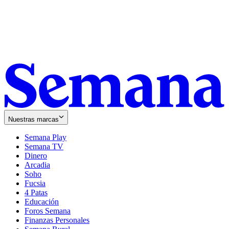
Nuestras marcas
Semana Play
Semana TV
Dinero
Arcadia
Soho
Opens
Fucsia
in
Opens
4 Patas
new
in
Educación
window
new
Foros Semana
window
Finanzas Personales