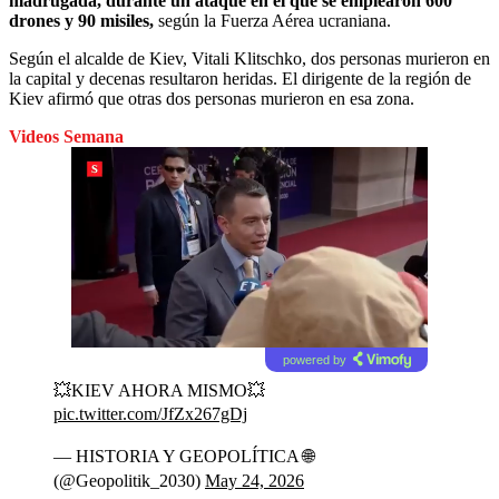
madrugada, durante un ataque en el que se emplearon 600
drones y 90 misiles,
según la Fuerza Aérea ucraniana.
Según el alcalde de Kiev, Vitali Klitschko, dos personas murieron en
la capital y decenas resultaron heridas. El dirigente de la región de
Kiev afirmó que otras dos personas murieron en esa zona.
Videos Semana
powered by
💥KIEV AHORA MISMO💥
pic.twitter.com/JfZx267gDj
— HISTORIA Y GEOPOLÍTICA 🌐
(@Geopolitik_2030)
May 24, 2026