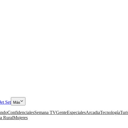
Jet Set
Más
ndo
Confidenciales
Semana TV
Gente
Especiales
Arcadia
Tecnología
Tur
a Rural
Mujeres