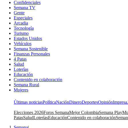
Confidenciales
Semana TV
Gente
Especiales
Arcadia
Tecnología
Turismo
Estados Unidos
Vehículos
Semana Sostenible
Finanzas Personales
4 Patas
Salud
Loterías
Educación
Contenido en colaboración
Semana Rural
Mujeres
Últimas noticias
Política
Nación
Dinero
Deportes
Opinión
Impresa
Elecciones 2026
Foros Semana
Mejor Colombia
Semana Play
Mu
Patas
Salud
Loterías
Educación
Contenido en colaboración
Seman
Semana
|