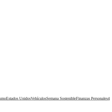
ismo
Estados Unidos
Vehículos
Semana Sostenible
Finanzas Personales
4