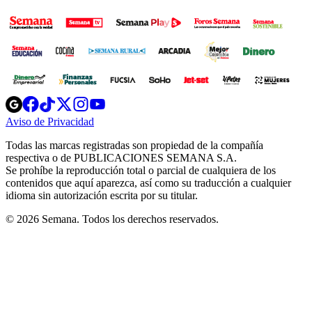
Opens
Opens
Opens
Opens
Opens
in
in
in
in
in
Aviso de Privacidad
Opens
new
new
new
new
new
in
window
window
window
window
window
Todas las marcas registradas son propiedad de la compañía
new
respectiva o de PUBLICACIONES SEMANA S.A.
window
Se prohíbe la reproducción total o parcial de cualquiera de los
contenidos que aquí aparezca, así como su traducción a cualquier
idioma sin autorización escrita por su titular.
© 2026 Semana. Todos los derechos reservados.