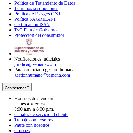
Política de Tratamiento de Datos
in
Opens
Términos suscripciones
new
Opens
in
Política de Riesgos C/ST
window
in
Opens
new
Política SAGRILAFT
Opens
new
in
window
Certificación ISSN
Opens
in
window
new
TyC Plan de Gobierno
in
new
Opens
window
Protección del consumidor
new
window
in
Opens
window
new
in
window
new
window
Notificaciones judiciales
juridica@semana.com
Para contactar a gestión humana
gestionhumana@semana.com
Contáctenos
Horarios de atención
Lunes a Viernes
8:00 a.m. a 6:00 p.m.
Canales de servicio al cliente
Trabaje con nosotros
Paute con nosotros
Cookies