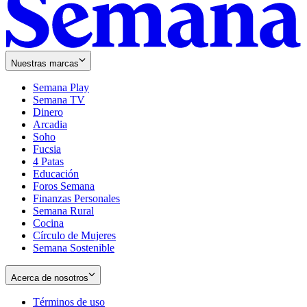
Nuestras marcas
Semana Play
Semana TV
Dinero
Arcadia
Soho
Opens
Fucsia
in
Opens
4 Patas
new
in
Educación
window
new
Foros Semana
window
Finanzas Personales
Semana Rural
Cocina
Círculo de Mujeres
Semana Sostenible
Acerca de nosotros
Términos de uso
Opens