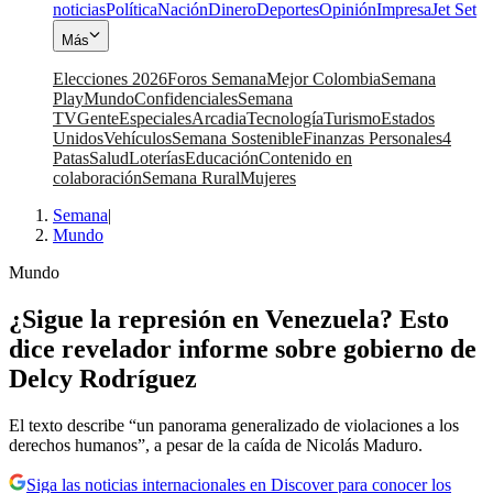
noticias
Política
Nación
Dinero
Deportes
Opinión
Impresa
Jet Set
Más
Elecciones 2026
Foros Semana
Mejor Colombia
Semana
Play
Mundo
Confidenciales
Semana
TV
Gente
Especiales
Arcadia
Tecnología
Turismo
Estados
Unidos
Vehículos
Semana Sostenible
Finanzas Personales
4
Patas
Salud
Loterías
Educación
Contenido en
colaboración
Semana Rural
Mujeres
Semana
|
Mundo
Mundo
¿Sigue la represión en Venezuela? Esto
dice revelador informe sobre gobierno de
Delcy Rodríguez
El texto describe “un panorama generalizado de violaciones a los
derechos humanos”, a pesar de la caída de Nicolás Maduro.
Siga las noticias internacionales en Discover para conocer los