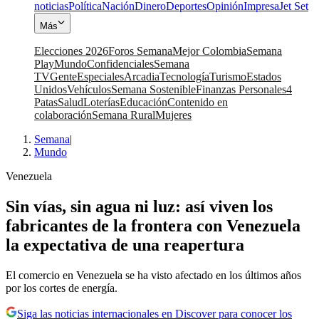
noticias
Política
Nación
Dinero
Deportes
Opinión
Impresa
Jet Set
Más
Elecciones 2026
Foros Semana
Mejor Colombia
Semana
Play
Mundo
Confidenciales
Semana
TV
Gente
Especiales
Arcadia
Tecnología
Turismo
Estados
Unidos
Vehículos
Semana Sostenible
Finanzas Personales
4
Patas
Salud
Loterías
Educación
Contenido en
colaboración
Semana Rural
Mujeres
Semana
|
Mundo
Venezuela
Sin vías, sin agua ni luz: así viven los
fabricantes de la frontera con Venezuela
la expectativa de una reapertura
El comercio en Venezuela se ha visto afectado en los últimos años
por los cortes de energía.
Siga las noticias internacionales en Discover para conocer los