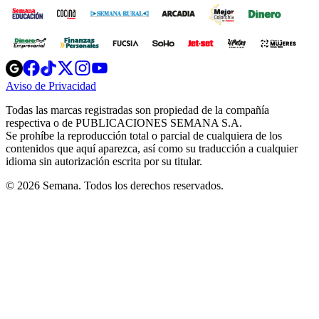
Opens
Opens
Opens
Opens
Opens
in
in
in
in
in
Aviso de Privacidad
Opens
new
new
new
new
new
in
window
window
window
window
window
Todas las marcas registradas son propiedad de la compañía
new
respectiva o de PUBLICACIONES SEMANA S.A.
window
Se prohíbe la reproducción total o parcial de cualquiera de los
contenidos que aquí aparezca, así como su traducción a cualquier
idioma sin autorización escrita por su titular.
© 2026 Semana. Todos los derechos reservados.