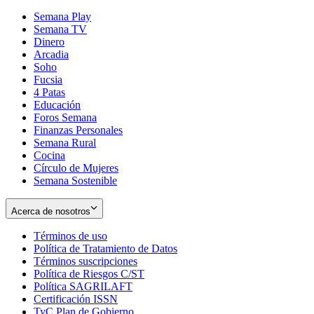
Semana Play
Semana TV
Dinero
Arcadia
Soho
Opens
Fucsia
in
Opens
4 Patas
new
in
Educación
window
new
Foros Semana
window
Finanzas Personales
Semana Rural
Cocina
Círculo de Mujeres
Semana Sostenible
Acerca de nosotros
Términos de uso
Opens
Política de Tratamiento de Datos
in
Opens
Términos suscripciones
new
Opens
in
Política de Riesgos C/ST
window
in
Opens
new
Política SAGRILAFT
Opens
new
in
window
Certificación ISSN
Opens
in
window
new
TyC Plan de Gobierno
in
new
Opens
window