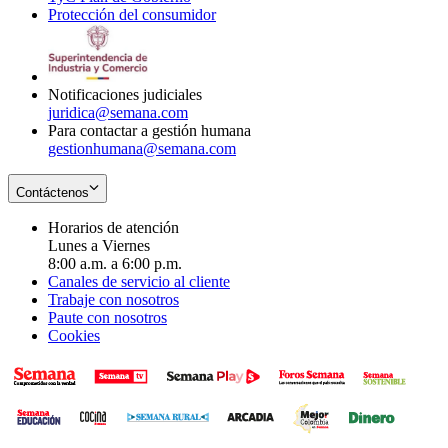
Protección del consumidor
new
window
in
Opens
window
new
in
window
new
window
Notificaciones judiciales
juridica@semana.com
Para contactar a gestión humana
gestionhumana@semana.com
Contáctenos
Horarios de atención
Lunes a Viernes
8:00 a.m. a 6:00 p.m.
Canales de servicio al cliente
Trabaje con nosotros
Paute con nosotros
Cookies