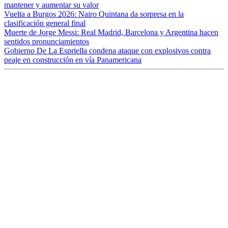
mantener y aumentar su valor
Vuelta a Burgos 2026: Nairo Quintana da sorpresa en la
clasificación general final
Muerte de Jorge Messi: Real Madrid, Barcelona y Argentina hacen
sentidos pronunciamientos
Gobierno De La Espriella condena ataque con explosivos contra
peaje en construcción en vía Panamericana