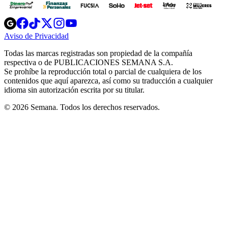
Opens
Opens
Opens
Opens
Opens
in
in
in
in
in
Aviso de Privacidad
Opens
new
new
new
new
new
in
window
window
window
window
window
Todas las marcas registradas son propiedad de la compañía
new
respectiva o de PUBLICACIONES SEMANA S.A.
window
Se prohíbe la reproducción total o parcial de cualquiera de los
contenidos que aquí aparezca, así como su traducción a cualquier
idioma sin autorización escrita por su titular.
© 2026 Semana. Todos los derechos reservados.