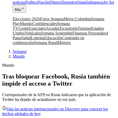
noticias
Política
Nación
Dinero
Deportes
Opinión
Impresa
Jet Set
Más
Elecciones 2026
Foros Semana
Mejor Colombia
Semana
Play
Mundo
Confidenciales
Semana
TV
Gente
Especiales
Arcadia
Tecnología
Turismo
Estados
Unidos
Vehículos
Semana Sostenible
Finanzas Personales
4
Patas
Salud
Loterías
Educación
Contenido en
colaboración
Semana Rural
Mujeres
Semana
|
Mundo
Mundo
Tras bloquear Facebook, Rusia también
impide el acceso a Twitter
Corresponsales de la AFP en Rusia indicaron que la aplicación de
Twitter ha dejado de actualizarse en ese país.
Siga las noticias internacionales en Discover para conocer los
hechos globales de hoy