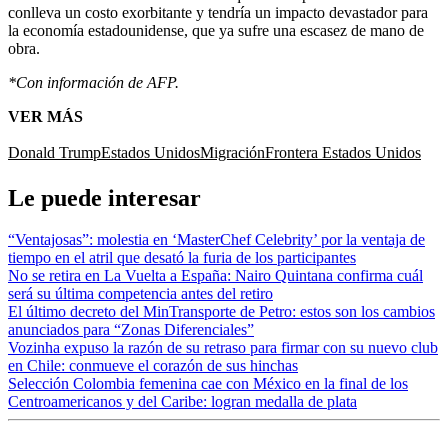
conlleva un costo exorbitante y tendría un impacto devastador para
la economía estadounidense, que ya sufre una escasez de mano de
obra.
*Con información de AFP.
VER MÁS
Donald Trump
Estados Unidos
Migración
Frontera Estados Unidos
Le puede interesar
“Ventajosas”: molestia en ‘MasterChef Celebrity’ por la ventaja de
tiempo en el atril que desató la furia de los participantes
No se retira en La Vuelta a España: Nairo Quintana confirma cuál
será su última competencia antes del retiro
El último decreto del MinTransporte de Petro: estos son los cambios
anunciados para “Zonas Diferenciales”
Vozinha expuso la razón de su retraso para firmar con su nuevo club
en Chile: conmueve el corazón de sus hinchas
Selección Colombia femenina cae con México en la final de los
Centroamericanos y del Caribe: logran medalla de plata