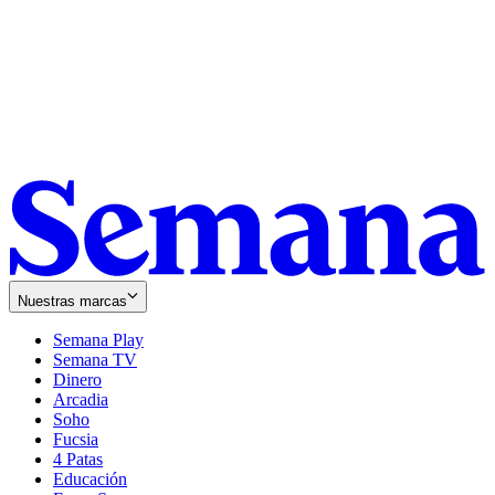
Nuestras marcas
Semana Play
Semana TV
Dinero
Arcadia
Soho
Opens
Fucsia
in
Opens
4 Patas
new
in
Educación
window
new