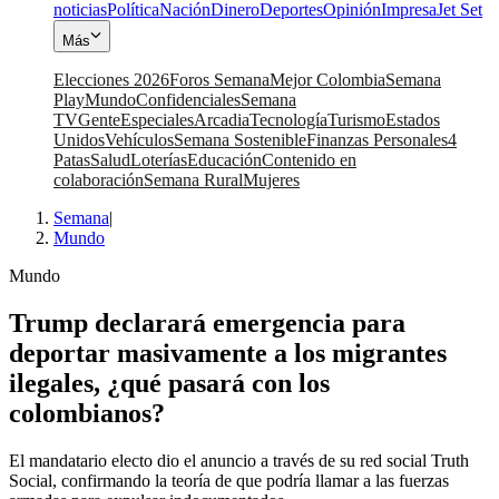
noticias
Política
Nación
Dinero
Deportes
Opinión
Impresa
Jet Set
Más
Elecciones 2026
Foros Semana
Mejor Colombia
Semana
Play
Mundo
Confidenciales
Semana
TV
Gente
Especiales
Arcadia
Tecnología
Turismo
Estados
Unidos
Vehículos
Semana Sostenible
Finanzas Personales
4
Patas
Salud
Loterías
Educación
Contenido en
colaboración
Semana Rural
Mujeres
Semana
|
Mundo
Mundo
Trump declarará emergencia para
deportar masivamente a los migrantes
ilegales, ¿qué pasará con los
colombianos?
El mandatario electo dio el anuncio a través de su red social Truth
Social, confirmando la teoría de que podría llamar a las fuerzas