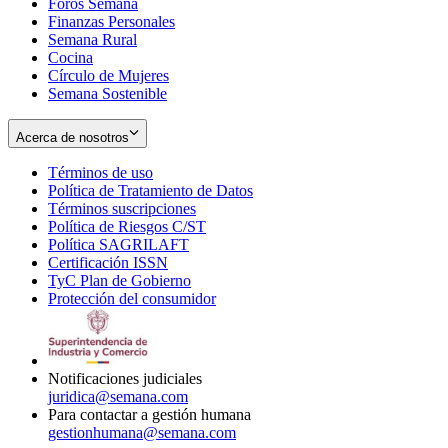
Foros Semana
window
Finanzas Personales
Semana Rural
Cocina
Círculo de Mujeres
Semana Sostenible
Acerca de nosotros
Términos de uso
Opens
Política de Tratamiento de Datos
in
Opens
Términos suscripciones
new
Opens
in
Política de Riesgos C/ST
window
in
Opens
new
Política SAGRILAFT
Opens
new
in
window
Certificación ISSN
Opens
in
window
new
TyC Plan de Gobierno
in
new
Opens
window
Protección del consumidor
new
window
in
Opens
window
new
in
window
new
window
Notificaciones judiciales
juridica@semana.com
Para contactar a gestión humana
gestionhumana@semana.com