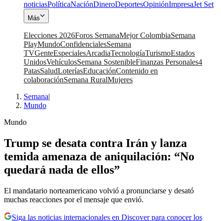
noticias
Política
Nación
Dinero
Deportes
Opinión
Impresa
Jet Set
Más
Elecciones 2026
Foros Semana
Mejor Colombia
Semana
Play
Mundo
Confidenciales
Semana
TV
Gente
Especiales
Arcadia
Tecnología
Turismo
Estados
Unidos
Vehículos
Semana Sostenible
Finanzas Personales
4
Patas
Salud
Loterías
Educación
Contenido en
colaboración
Semana Rural
Mujeres
Semana
|
Mundo
Mundo
Trump se desata contra Irán y lanza
temida amenaza de aniquilación: “No
quedará nada de ellos”
El mandatario norteamericano volvió a pronunciarse y desató
muchas reacciones por el mensaje que envió.
Siga las noticias internacionales en Discover para conocer los