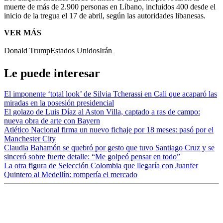
muerte de más de 2.900 personas en Líbano, incluidos 400 desde el
inicio de la tregua el 17 de abril, según las autoridades libanesas.
VER MÁS
Donald Trump
Estados Unidos
Irán
Le puede interesar
El imponente ‘total look’ de Silvia Tcherassi en Cali que acaparó las
miradas en la posesión presidencial
El golazo de Luis Díaz al Aston Villa, captado a ras de campo:
nueva obra de arte con Bayern
Atlético Nacional firma un nuevo fichaje por 18 meses: pasó por el
Manchester City
Claudia Bahamón se quebró por gesto que tuvo Santiago Cruz y se
sinceró sobre fuerte detalle: “Me golpeó pensar en todo”
La otra figura de Selección Colombia que llegaría con Juanfer
Quintero al Medellín: rompería el mercado