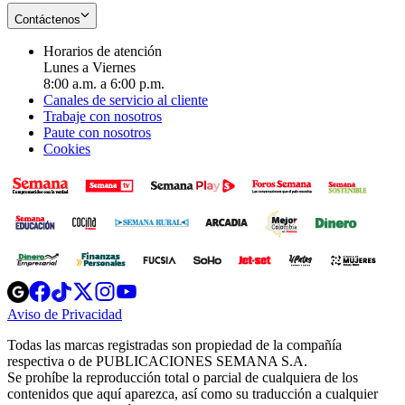
Contáctenos
Horarios de atención
Lunes a Viernes
8:00 a.m. a 6:00 p.m.
Canales de servicio al cliente
Trabaje con nosotros
Paute con nosotros
Cookies
Opens
Opens
Opens
Opens
Opens
in
in
in
in
in
Aviso de Privacidad
Opens
new
new
new
new
new
in
window
window
window
window
window
Todas las marcas registradas son propiedad de la compañía
new
respectiva o de PUBLICACIONES SEMANA S.A.
window
Se prohíbe la reproducción total o parcial de cualquiera de los
contenidos que aquí aparezca, así como su traducción a cualquier