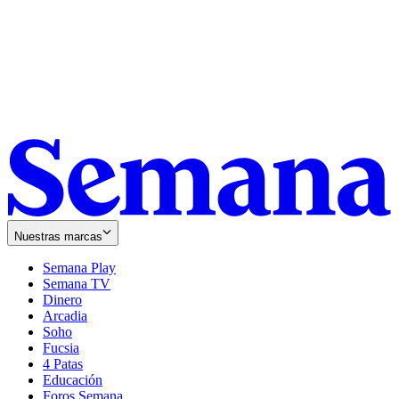
Nuestras marcas
Semana Play
Semana TV
Dinero
Arcadia
Soho
Opens
Fucsia
in
Opens
4 Patas
new
in
Educación
window
new
Foros Semana
window