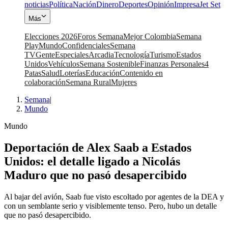
noticias
Política
Nación
Dinero
Deportes
Opinión
Impresa
Jet Set
Más
Elecciones 2026
Foros Semana
Mejor Colombia
Semana
Play
Mundo
Confidenciales
Semana
TV
Gente
Especiales
Arcadia
Tecnología
Turismo
Estados
Unidos
Vehículos
Semana Sostenible
Finanzas Personales
4
Patas
Salud
Loterías
Educación
Contenido en
colaboración
Semana Rural
Mujeres
Semana
|
Mundo
Mundo
Deportación de Alex Saab a Estados
Unidos: el detalle ligado a Nicolás
Maduro que no pasó desapercibido
Al bajar del avión, Saab fue visto escoltado por agentes de la DEA y
con un semblante serio y visiblemente tenso. Pero, hubo un detalle
que no pasó desapercibido.