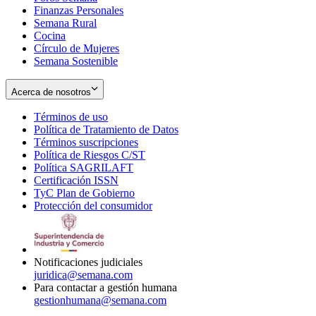
Finanzas Personales
Semana Rural
Cocina
Círculo de Mujeres
Semana Sostenible
Acerca de nosotros
Términos de uso
Opens
Política de Tratamiento de Datos
in
Opens
Términos suscripciones
new
Opens
in
Política de Riesgos C/ST
window
in
Opens
new
Política SAGRILAFT
Opens
new
in
window
Certificación ISSN
Opens
in
window
new
TyC Plan de Gobierno
in
new
Opens
window
Protección del consumidor
new
window
in
Opens
window
new
in
window
new
window
Notificaciones judiciales
juridica@semana.com
Para contactar a gestión humana
gestionhumana@semana.com