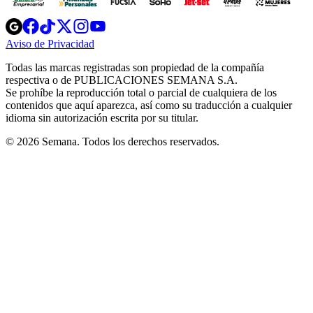
Opens
Opens
Opens
Opens
Opens
in
in
in
in
in
Aviso de Privacidad
Opens
new
new
new
new
new
in
window
window
window
window
window
Todas las marcas registradas son propiedad de la compañía
new
respectiva o de PUBLICACIONES SEMANA S.A.
window
Se prohíbe la reproducción total o parcial de cualquiera de los
contenidos que aquí aparezca, así como su traducción a cualquier
idioma sin autorización escrita por su titular.
© 2026 Semana. Todos los derechos reservados.