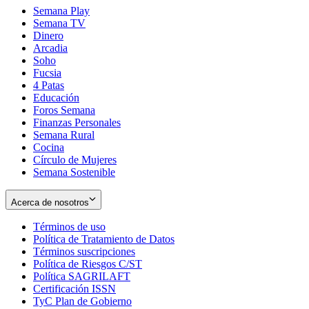
Semana Play
Semana TV
Dinero
Arcadia
Soho
Opens
Fucsia
in
Opens
4 Patas
new
in
Educación
window
new
Foros Semana
window
Finanzas Personales
Semana Rural
Cocina
Círculo de Mujeres
Semana Sostenible
Acerca de nosotros
Términos de uso
Opens
Política de Tratamiento de Datos
in
Opens
Términos suscripciones
new
Opens
in
Política de Riesgos C/ST
window
in
Opens
new
Política SAGRILAFT
Opens
new
in
window
Certificación ISSN
Opens
in
window
new
TyC Plan de Gobierno
in
new
Opens
window