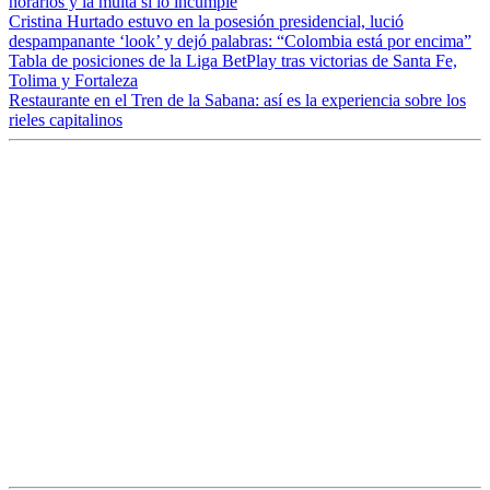
horarios y la multa si lo incumple
Cristina Hurtado estuvo en la posesión presidencial, lució
despampanante ‘look’ y dejó palabras: “Colombia está por encima”
Tabla de posiciones de la Liga BetPlay tras victorias de Santa Fe,
Tolima y Fortaleza
Restaurante en el Tren de la Sabana: así es la experiencia sobre los
rieles capitalinos