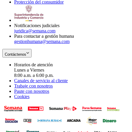
Protección del consumidor
new
window
in
Opens
window
new
in
window
new
window
Notificaciones judiciales
juridica@semana.com
Para contactar a gestión humana
gestionhumana@semana.com
Contáctenos
Horarios de atención
Lunes a Viernes
8:00 a.m. a 6:00 p.m.
Canales de servicio al cliente
Trabaje con nosotros
Paute con nosotros
Cookies