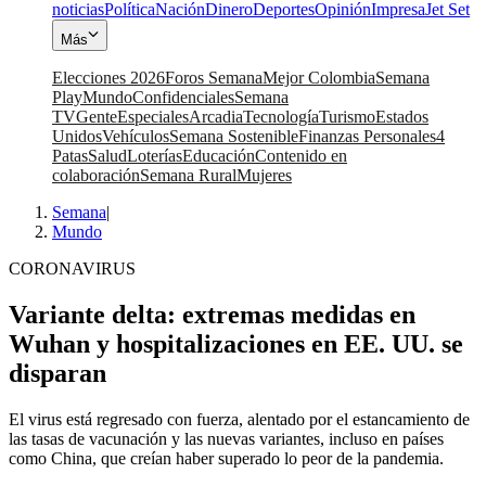
noticias
Política
Nación
Dinero
Deportes
Opinión
Impresa
Jet Set
Más
Elecciones 2026
Foros Semana
Mejor Colombia
Semana
Play
Mundo
Confidenciales
Semana
TV
Gente
Especiales
Arcadia
Tecnología
Turismo
Estados
Unidos
Vehículos
Semana Sostenible
Finanzas Personales
4
Patas
Salud
Loterías
Educación
Contenido en
colaboración
Semana Rural
Mujeres
Semana
|
Mundo
CORONAVIRUS
Variante delta: extremas medidas en
Wuhan y hospitalizaciones en EE. UU. se
disparan
El virus está regresado con fuerza, alentado por el estancamiento de
las tasas de vacunación y las nuevas variantes, incluso en países
como China, que creían haber superado lo peor de la pandemia.