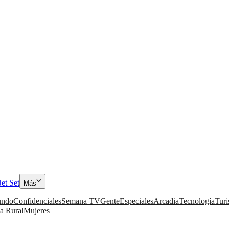
Jet Set
Más
ndo
Confidenciales
Semana TV
Gente
Especiales
Arcadia
Tecnología
Tur
a Rural
Mujeres