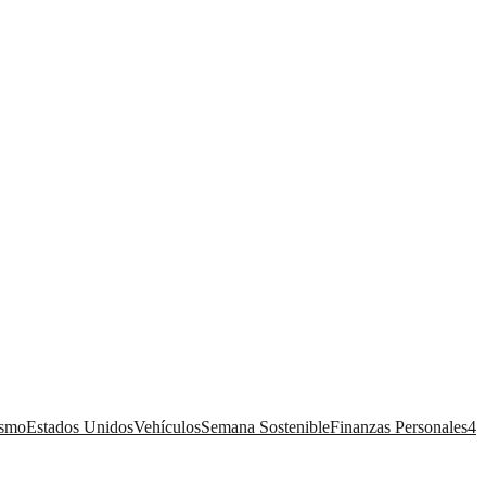
ismo
Estados Unidos
Vehículos
Semana Sostenible
Finanzas Personales
4