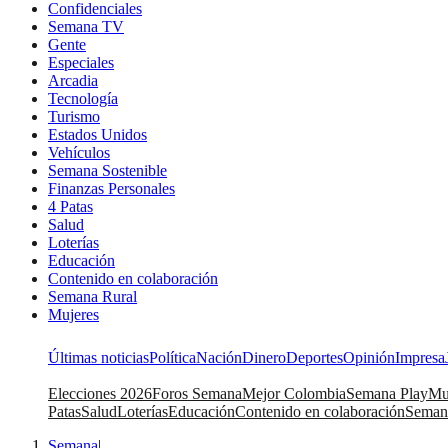
Confidenciales
Semana TV
Gente
Especiales
Arcadia
Tecnología
Turismo
Estados Unidos
Vehículos
Semana Sostenible
Finanzas Personales
4 Patas
Salud
Loterías
Educación
Contenido en colaboración
Semana Rural
Mujeres
Últimas noticias
Política
Nación
Dinero
Deportes
Opinión
Impresa
Elecciones 2026
Foros Semana
Mejor Colombia
Semana Play
Mu
Patas
Salud
Loterías
Educación
Contenido en colaboración
Seman
Semana
|