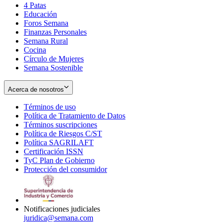
4 Patas
new
in
Educación
window
new
Foros Semana
window
Finanzas Personales
Semana Rural
Cocina
Círculo de Mujeres
Semana Sostenible
Acerca de nosotros
Términos de uso
Opens
Política de Tratamiento de Datos
in
Opens
Términos suscripciones
new
Opens
in
Política de Riesgos C/ST
window
in
Opens
new
Política SAGRILAFT
Opens
new
in
window
Certificación ISSN
Opens
in
window
new
TyC Plan de Gobierno
in
new
Opens
window
Protección del consumidor
new
window
in
Opens
window
new
in
window
new
window
Notificaciones judiciales
juridica@semana.com