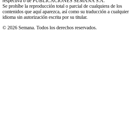
respectiva o de PUBLICACIONES SEMANA S.A.
window
Se prohíbe la reproducción total o parcial de cualquiera de los
contenidos que aquí aparezca, así como su traducción a cualquier
idioma sin autorización escrita por su titular.
© 2026 Semana. Todos los derechos reservados.