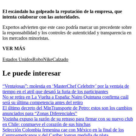
El escándalo ha golpeado la reputación de la empresa, que
intenta colaborar con las autoridades.
Expertos advierten que este caso podría marcar un precedente sobre
la responsabilidad y los controles de autenticidad y transparencia en
los mercados minoristas.
VER MÁS
Estados Unidos
Robo
Nike
Calzado
Le puede interesar
“Ventajosas”: molestia en ‘MasterChef Celebrity’ por la ventaja de
tiempo en el atril que desató la furia de los participantes
No se retira en La Vuelta a España: Nairo Quintana confirma cuál
será su última competencia antes del retiro
El último decreto del MinTransporte de Petro: estos son los cambios
anunciados para “Zonas Diferenciales”
Vozinha expuso la razón de su retraso para firmar con su nuevo club
en Chile: conmueve el corazón de sus hinchas
Selección Colombia femenina cae con México en la final de los
Centroamericanos y del Caribe: logran medalla de plata