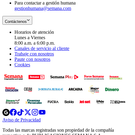
Para contactar a gestión humana
gestionhumana@semana.com
Contáctenos
Horarios de atención
Lunes a Viernes
8:00 a.m. a 6:00 p.m.
Canales de servicio al cliente
Trabaje con nosotros
Paute con nosotros
Cookies
Opens
Opens
Opens
Opens
Opens
in
in
in
in
in
Aviso de Privacidad
Opens
new
new
new
new
new
in
window
window
window
window
window
Todas las marcas registradas son propiedad de la compañía
new