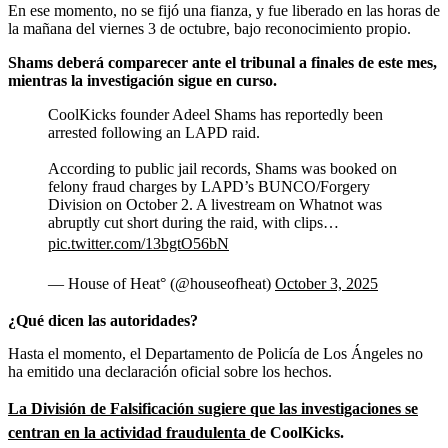
En ese momento, no se fijó una fianza, y fue liberado en las horas de
la mañana del viernes 3 de octubre, bajo reconocimiento propio.
Shams deberá comparecer ante el tribunal a finales de este mes,
mientras la investigación sigue en curso.
CoolKicks founder Adeel Shams has reportedly been
arrested following an LAPD raid.
According to public jail records, Shams was booked on
felony fraud charges by LAPD’s BUNCO/Forgery
Division on October 2. A livestream on Whatnot was
abruptly cut short during the raid, with clips…
pic.twitter.com/13bgtO56bN
— House of Heat° (@houseofheat)
October 3, 2025
¿Qué dicen las autoridades?
Hasta el momento, el Departamento de Policía de Los Ángeles no
ha emitido una declaración oficial sobre los hechos.
La División de Falsificación sugiere que las investigaciones se
centran en la actividad fraudulenta
de CoolKicks.