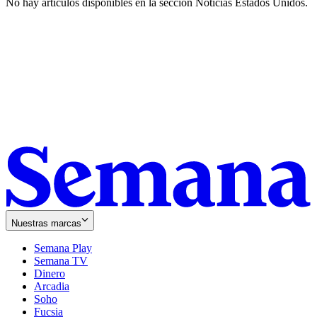
No hay artículos disponibles en la sección
Noticias Estados Unidos
.
Nuestras marcas
Semana Play
Semana TV
Dinero
Arcadia
Soho
Opens
Fucsia
in
Opens