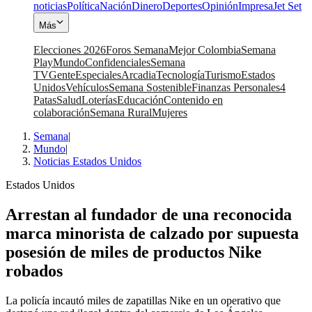
noticias
Política
Nación
Dinero
Deportes
Opinión
Impresa
Jet Set
Más
Elecciones 2026
Foros Semana
Mejor Colombia
Semana
Play
Mundo
Confidenciales
Semana
TV
Gente
Especiales
Arcadia
Tecnología
Turismo
Estados
Unidos
Vehículos
Semana Sostenible
Finanzas Personales
4
Patas
Salud
Loterías
Educación
Contenido en
colaboración
Semana Rural
Mujeres
Semana
|
Mundo
|
Noticias Estados Unidos
Estados Unidos
Arrestan al fundador de una reconocida
marca minorista de calzado por supuesta
posesión de miles de productos Nike
robados
La policía incautó miles de zapatillas Nike en un operativo que