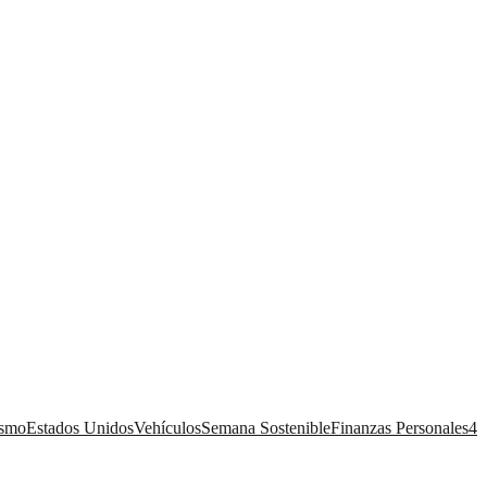
ismo
Estados Unidos
Vehículos
Semana Sostenible
Finanzas Personales
4