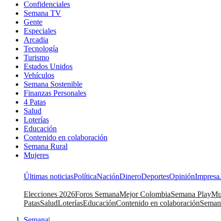
Confidenciales
Semana TV
Gente
Especiales
Arcadia
Tecnología
Turismo
Estados Unidos
Vehículos
Semana Sostenible
Finanzas Personales
4 Patas
Salud
Loterías
Educación
Contenido en colaboración
Semana Rural
Mujeres
Últimas noticias
Política
Nación
Dinero
Deportes
Opinión
Impresa
Elecciones 2026
Foros Semana
Mejor Colombia
Semana Play
Mu
Patas
Salud
Loterías
Educación
Contenido en colaboración
Seman
Semana
|