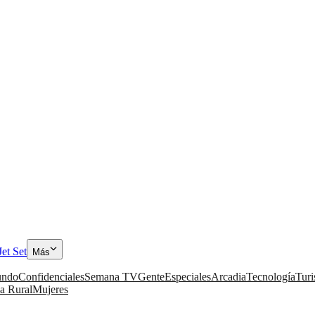
Jet Set
Más
ndo
Confidenciales
Semana TV
Gente
Especiales
Arcadia
Tecnología
Tur
a Rural
Mujeres