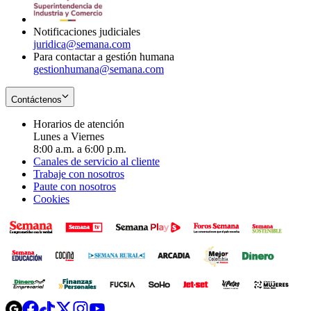
window
new
window
Notificaciones judiciales
juridica@semana.com
Para contactar a gestión humana
gestionhumana@semana.com
Contáctenos
Horarios de atención
Lunes a Viernes
8:00 a.m. a 6:00 p.m.
Canales de servicio al cliente
Trabaje con nosotros
Paute con nosotros
Cookies
Opens
Opens
Opens
Opens
Opens