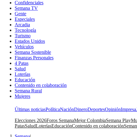
Confidenciales
Semana TV
Gente
Especiales
Arcadia
Tecnología
Turismo
Estados Unidos
Vehículos
Semana Sostenible
Finanzas Personales
4 Patas
Salud
Loterías
Educación
Contenido en colaboración
Semana Rural
Mujeres
Últimas noticias
Política
Nación
Dinero
Deportes
Opinión
Impresa
Elecciones 2026
Foros Semana
Mejor Colombia
Semana Play
Mu
Patas
Salud
Loterías
Educación
Contenido en colaboración
Seman
Semana
|