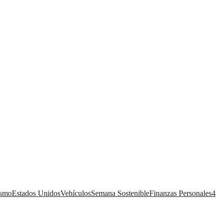
ismo
Estados Unidos
Vehículos
Semana Sostenible
Finanzas Personales
4