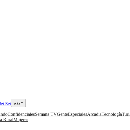
Jet Set
Más
ndo
Confidenciales
Semana TV
Gente
Especiales
Arcadia
Tecnología
Tur
a Rural
Mujeres