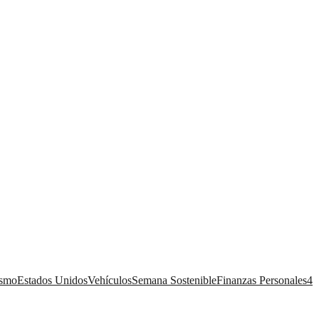
ismo
Estados Unidos
Vehículos
Semana Sostenible
Finanzas Personales
4