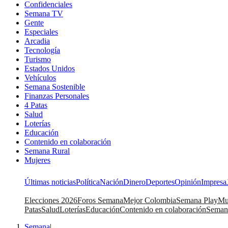
Confidenciales
Semana TV
Gente
Especiales
Arcadia
Tecnología
Turismo
Estados Unidos
Vehículos
Semana Sostenible
Finanzas Personales
4 Patas
Salud
Loterías
Educación
Contenido en colaboración
Semana Rural
Mujeres
Últimas noticias
Política
Nación
Dinero
Deportes
Opinión
Impresa
Elecciones 2026
Foros Semana
Mejor Colombia
Semana Play
Mu
Patas
Salud
Loterías
Educación
Contenido en colaboración
Seman
Semana
|