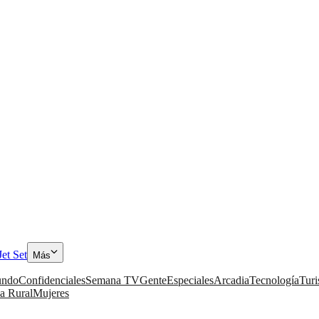
Jet Set
Más
ndo
Confidenciales
Semana TV
Gente
Especiales
Arcadia
Tecnología
Tur
a Rural
Mujeres