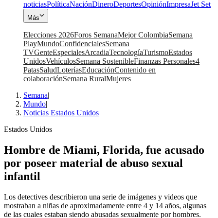
noticias
Política
Nación
Dinero
Deportes
Opinión
Impresa
Jet Set
Más
Elecciones 2026
Foros Semana
Mejor Colombia
Semana
Play
Mundo
Confidenciales
Semana
TV
Gente
Especiales
Arcadia
Tecnología
Turismo
Estados
Unidos
Vehículos
Semana Sostenible
Finanzas Personales
4
Patas
Salud
Loterías
Educación
Contenido en
colaboración
Semana Rural
Mujeres
Semana
|
Mundo
|
Noticias Estados Unidos
Estados Unidos
Hombre de Miami, Florida, fue acusado
por poseer material de abuso sexual
infantil
Los detectives describieron una serie de imágenes y videos que
mostraban a niñas de aproximadamente entre 4 y 14 años, algunas
de las cuales estaban siendo abusadas sexualmente por hombres.