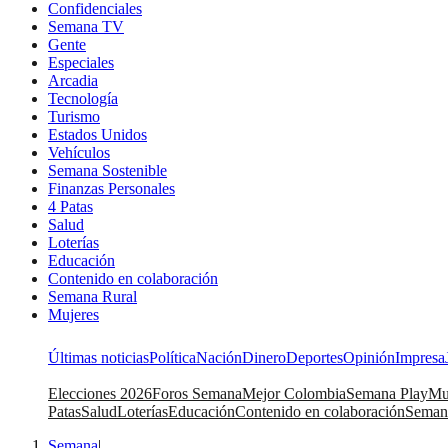
Confidenciales
Semana TV
Gente
Especiales
Arcadia
Tecnología
Turismo
Estados Unidos
Vehículos
Semana Sostenible
Finanzas Personales
4 Patas
Salud
Loterías
Educación
Contenido en colaboración
Semana Rural
Mujeres
Últimas noticias
Política
Nación
Dinero
Deportes
Opinión
Impresa
Elecciones 2026
Foros Semana
Mejor Colombia
Semana Play
Mu
Patas
Salud
Loterías
Educación
Contenido en colaboración
Seman
Semana
|