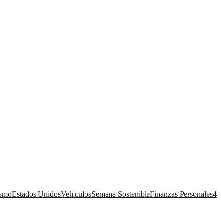
ismo
Estados Unidos
Vehículos
Semana Sostenible
Finanzas Personales
4