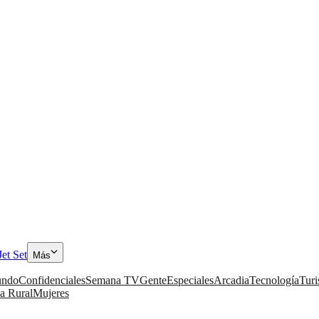
Jet Set
Más
ndo
Confidenciales
Semana TV
Gente
Especiales
Arcadia
Tecnología
Tur
a Rural
Mujeres