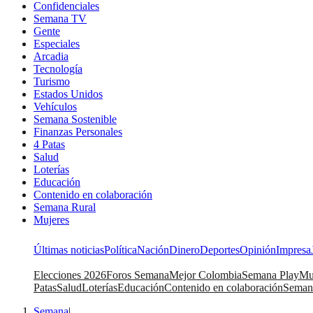
Confidenciales
Semana TV
Gente
Especiales
Arcadia
Tecnología
Turismo
Estados Unidos
Vehículos
Semana Sostenible
Finanzas Personales
4 Patas
Salud
Loterías
Educación
Contenido en colaboración
Semana Rural
Mujeres
Últimas noticias
Política
Nación
Dinero
Deportes
Opinión
Impresa
Elecciones 2026
Foros Semana
Mejor Colombia
Semana Play
Mu
Patas
Salud
Loterías
Educación
Contenido en colaboración
Seman
Semana
|