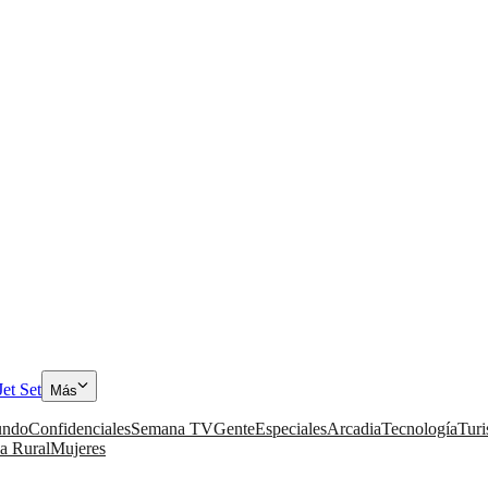
Jet Set
Más
ndo
Confidenciales
Semana TV
Gente
Especiales
Arcadia
Tecnología
Tur
a Rural
Mujeres