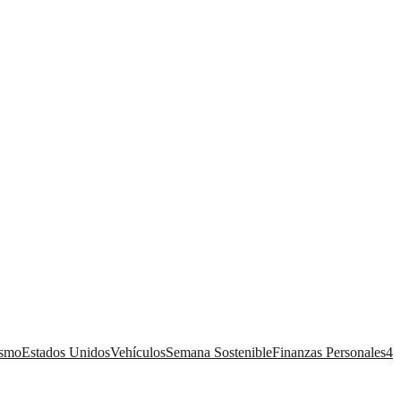
ismo
Estados Unidos
Vehículos
Semana Sostenible
Finanzas Personales
4