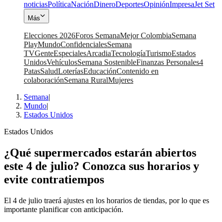
noticias
Política
Nación
Dinero
Deportes
Opinión
Impresa
Jet Set
Más
Elecciones 2026
Foros Semana
Mejor Colombia
Semana
Play
Mundo
Confidenciales
Semana
TV
Gente
Especiales
Arcadia
Tecnología
Turismo
Estados
Unidos
Vehículos
Semana Sostenible
Finanzas Personales
4
Patas
Salud
Loterías
Educación
Contenido en
colaboración
Semana Rural
Mujeres
Semana
|
Mundo
|
Estados Unidos
Estados Unidos
¿Qué supermercados estarán abiertos
este 4 de julio? Conozca sus horarios y
evite contratiempos
El 4 de julio traerá ajustes en los horarios de tiendas, por lo que es
importante planificar con anticipación.