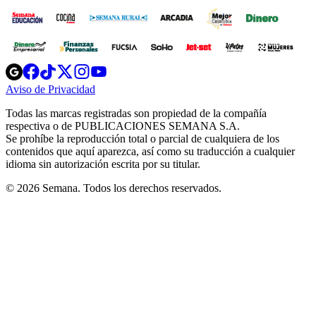
Opens
Opens
Opens
Opens
Opens
in
in
in
in
in
Aviso de Privacidad
Opens
new
new
new
new
new
in
window
window
window
window
window
Todas las marcas registradas son propiedad de la compañía
new
respectiva o de PUBLICACIONES SEMANA S.A.
window
Se prohíbe la reproducción total o parcial de cualquiera de los
contenidos que aquí aparezca, así como su traducción a cualquier
idioma sin autorización escrita por su titular.
© 2026 Semana. Todos los derechos reservados.