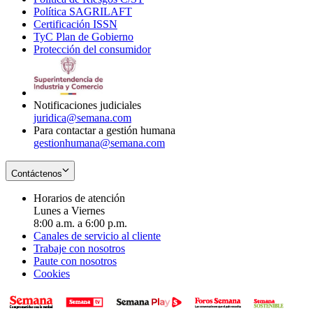
Política SAGRILAFT
Opens
new
in
window
Certificación ISSN
Opens
in
window
new
TyC Plan de Gobierno
in
new
Opens
window
Protección del consumidor
new
window
in
Opens
window
new
in
window
new
window
Notificaciones judiciales
juridica@semana.com
Para contactar a gestión humana
gestionhumana@semana.com
Contáctenos
Horarios de atención
Lunes a Viernes
8:00 a.m. a 6:00 p.m.
Canales de servicio al cliente
Trabaje con nosotros
Paute con nosotros
Cookies