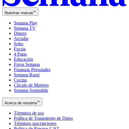
Nuestras marcas
Semana Play
Semana TV
Dinero
Arcadia
Soho
Opens
Fucsia
in
Opens
4 Patas
new
in
Educación
window
new
Foros Semana
window
Finanzas Personales
Semana Rural
Cocina
Círculo de Mujeres
Semana Sostenible
Acerca de nosotros
Términos de uso
Opens
Política de Tratamiento de Datos
in
Opens
Términos suscripciones
new
Opens
in
Política de Riesgos C/ST
window
in
Opens
new