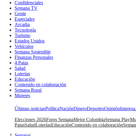
Confidenciales
Semana TV
Gente
Especiales
Arcadia
Tecnología
Turismo
Estados Unidos
Vehículos
Semana Sostenible
Finanzas Personales
4 Patas
Salud
Loterías
Educación
Contenido en colaboración
Semana Rural
Mujeres
Últimas noticias
Política
Nación
Dinero
Deportes
Opinión
Impresa
Elecciones 2026
Foros Semana
Mejor Colombia
Semana Play
Mu
Patas
Salud
Loterías
Educación
Contenido en colaboración
Seman
Semana
|