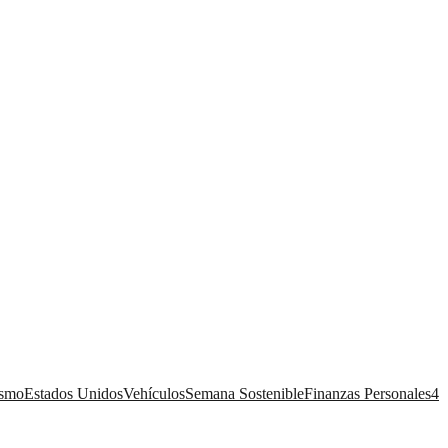
ismo
Estados Unidos
Vehículos
Semana Sostenible
Finanzas Personales
4