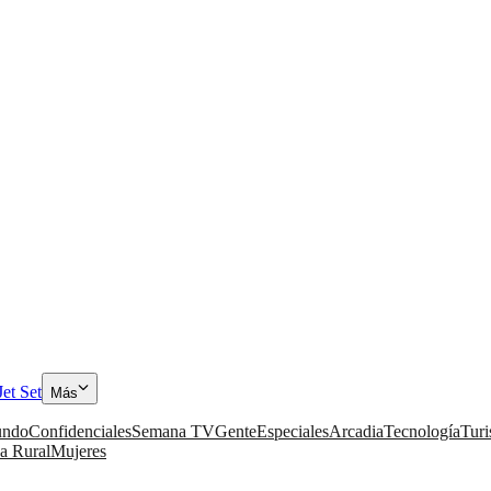
Jet Set
Más
ndo
Confidenciales
Semana TV
Gente
Especiales
Arcadia
Tecnología
Tur
a Rural
Mujeres