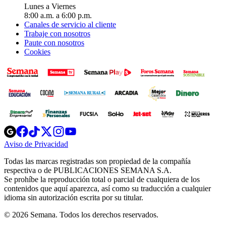
Lunes a Viernes
8:00 a.m. a 6:00 p.m.
Canales de servicio al cliente
Trabaje con nosotros
Paute con nosotros
Cookies
Opens
Opens
Opens
Opens
Opens
in
in
in
in
in
Aviso de Privacidad
Opens
new
new
new
new
new
in
window
window
window
window
window
Todas las marcas registradas son propiedad de la compañía
new
respectiva o de PUBLICACIONES SEMANA S.A.
window
Se prohíbe la reproducción total o parcial de cualquiera de los
contenidos que aquí aparezca, así como su traducción a cualquier
idioma sin autorización escrita por su titular.
© 2026 Semana. Todos los derechos reservados.