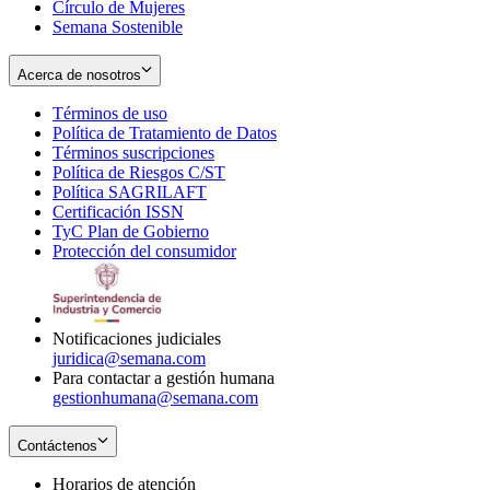
Círculo de Mujeres
Semana Sostenible
Acerca de nosotros
Términos de uso
Opens
Política de Tratamiento de Datos
in
Opens
Términos suscripciones
new
Opens
in
Política de Riesgos C/ST
window
in
Opens
new
Política SAGRILAFT
Opens
new
in
window
Certificación ISSN
Opens
in
window
new
TyC Plan de Gobierno
in
new
Opens
window
Protección del consumidor
new
window
in
Opens
window
new
in
window
new
window
Notificaciones judiciales
juridica@semana.com
Para contactar a gestión humana
gestionhumana@semana.com
Contáctenos
Horarios de atención