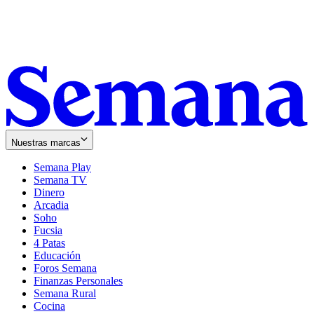
Nuestras marcas
Semana Play
Semana TV
Dinero
Arcadia
Soho
Opens
Fucsia
in
Opens
4 Patas
new
in
Educación
window
new
Foros Semana
window
Finanzas Personales
Semana Rural
Cocina