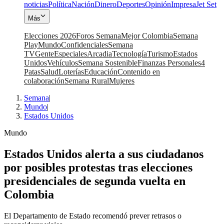
noticias
Política
Nación
Dinero
Deportes
Opinión
Impresa
Jet Set
Más
Elecciones 2026
Foros Semana
Mejor Colombia
Semana
Play
Mundo
Confidenciales
Semana
TV
Gente
Especiales
Arcadia
Tecnología
Turismo
Estados
Unidos
Vehículos
Semana Sostenible
Finanzas Personales
4
Patas
Salud
Loterías
Educación
Contenido en
colaboración
Semana Rural
Mujeres
Semana
|
Mundo
|
Estados Unidos
Mundo
Estados Unidos alerta a sus ciudadanos
por posibles protestas tras elecciones
presidenciales de segunda vuelta en
Colombia
El Departamento de Estado recomendó prever retrasos o