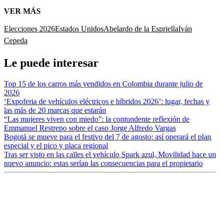
VER MÁS
Elecciones 2026
Estados Unidos
Abelardo de la Espriella
Iván
Cepeda
Le puede interesar
Top 15 de los carros más vendidos en Colombia durante julio de
2026
‘Expoferia de vehículos eléctricos e híbridos 2026’: lugar, fechas y
las más de 20 marcas que estarán
“Las mujeres viven con miedo”: la contundente reflexión de
Emmanuel Restrepo sobre el caso Jorge Alfredo Vargas
Bogotá se mueve para el festivo del 7 de agosto: así operará el plan
especial y el pico y placa regional
Tras ser visto en las calles el vehículo Spark azul, Movilidad hace un
nuevo anuncio: estas serían las consecuencias para el propietario