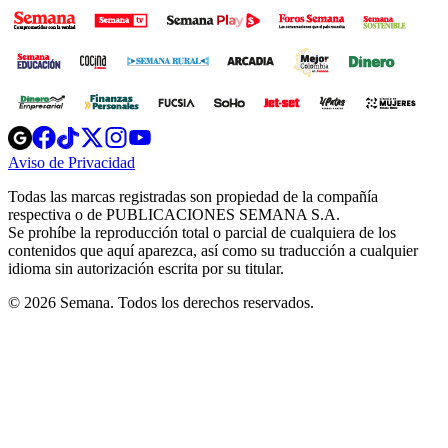
Opens
Opens
Opens
Opens
Opens
in
in
in
in
in
Aviso de Privacidad
Opens
new
new
new
new
new
in
window
window
window
window
window
Todas las marcas registradas son propiedad de la compañía
new
respectiva o de PUBLICACIONES SEMANA S.A.
window
Se prohíbe la reproducción total o parcial de cualquiera de los
contenidos que aquí aparezca, así como su traducción a cualquier
idioma sin autorización escrita por su titular.
© 2026 Semana. Todos los derechos reservados.