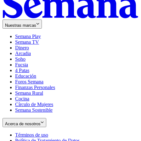
Nuestras marcas
Semana Play
Semana TV
Dinero
Arcadia
Soho
Opens
Fucsia
in
Opens
4 Patas
new
in
Educación
window
new
Foros Semana
window
Finanzas Personales
Semana Rural
Cocina
Círculo de Mujeres
Semana Sostenible
Acerca de nosotros
Términos de uso
Opens
Política de Tratamiento de Datos
in
Opens