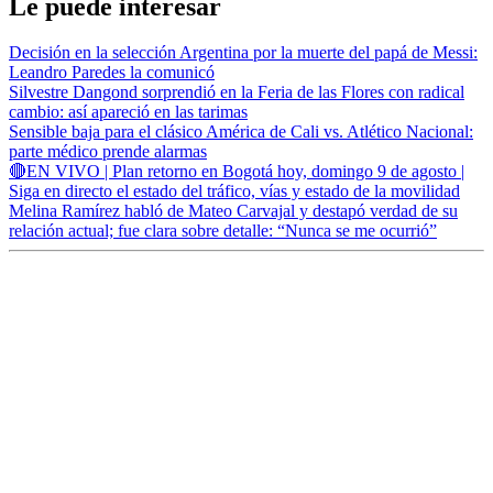
Le puede interesar
Decisión en la selección Argentina por la muerte del papá de Messi:
Leandro Paredes la comunicó
Silvestre Dangond sorprendió en la Feria de las Flores con radical
cambio: así apareció en las tarimas
Sensible baja para el clásico América de Cali vs. Atlético Nacional:
parte médico prende alarmas
🔴EN VIVO | Plan retorno en Bogotá hoy, domingo 9 de agosto |
Siga en directo el estado del tráfico, vías y estado de la movilidad
Melina Ramírez habló de Mateo Carvajal y destapó verdad de su
relación actual; fue clara sobre detalle: “Nunca se me ocurrió”