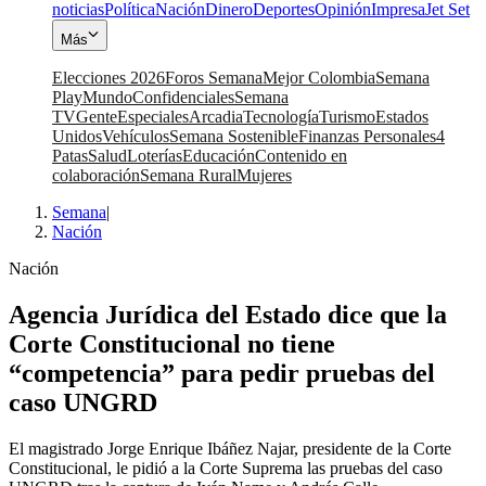
noticias
Política
Nación
Dinero
Deportes
Opinión
Impresa
Jet Set
Más
Elecciones 2026
Foros Semana
Mejor Colombia
Semana
Play
Mundo
Confidenciales
Semana
TV
Gente
Especiales
Arcadia
Tecnología
Turismo
Estados
Unidos
Vehículos
Semana Sostenible
Finanzas Personales
4
Patas
Salud
Loterías
Educación
Contenido en
colaboración
Semana Rural
Mujeres
Semana
|
Nación
Nación
Agencia Jurídica del Estado dice que la
Corte Constitucional no tiene
“competencia” para pedir pruebas del
caso UNGRD
El magistrado Jorge Enrique Ibáñez Najar, presidente de la Corte
Constitucional, le pidió a la Corte Suprema las pruebas del caso