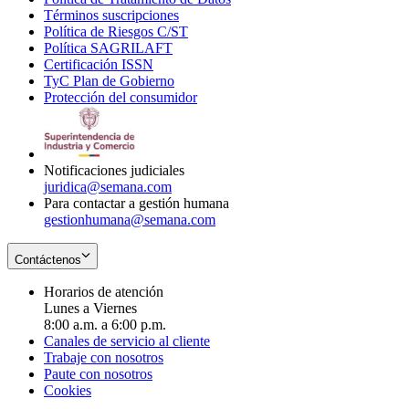
Términos suscripciones
new
Opens
in
Política de Riesgos C/ST
window
in
Opens
new
Política SAGRILAFT
Opens
new
in
window
Certificación ISSN
Opens
in
window
new
TyC Plan de Gobierno
in
new
Opens
window
Protección del consumidor
new
window
in
Opens
window
new
in
window
new
window
Notificaciones judiciales
juridica@semana.com
Para contactar a gestión humana
gestionhumana@semana.com
Contáctenos
Horarios de atención
Lunes a Viernes
8:00 a.m. a 6:00 p.m.
Canales de servicio al cliente
Trabaje con nosotros
Paute con nosotros
Cookies