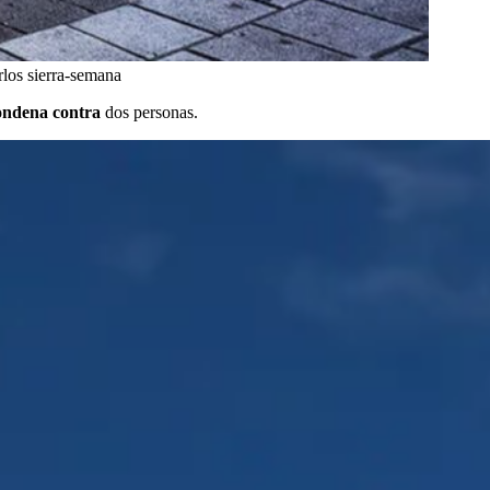
rlos sierra-semana
 condena contra
dos personas.