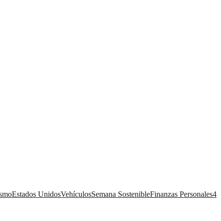
ismo
Estados Unidos
Vehículos
Semana Sostenible
Finanzas Personales
4