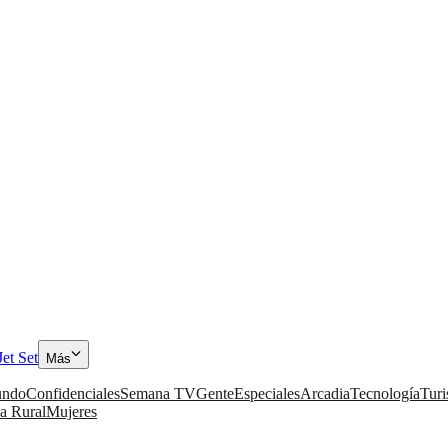
Jet Set
Más
ndo
Confidenciales
Semana TV
Gente
Especiales
Arcadia
Tecnología
Tur
a Rural
Mujeres