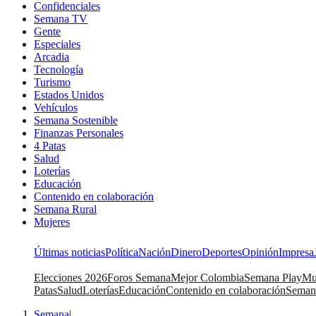
Confidenciales
Semana TV
Gente
Especiales
Arcadia
Tecnología
Turismo
Estados Unidos
Vehículos
Semana Sostenible
Finanzas Personales
4 Patas
Salud
Loterías
Educación
Contenido en colaboración
Semana Rural
Mujeres
Últimas noticias
Política
Nación
Dinero
Deportes
Opinión
Impresa
Elecciones 2026
Foros Semana
Mejor Colombia
Semana Play
Mu
Patas
Salud
Loterías
Educación
Contenido en colaboración
Seman
Semana
|