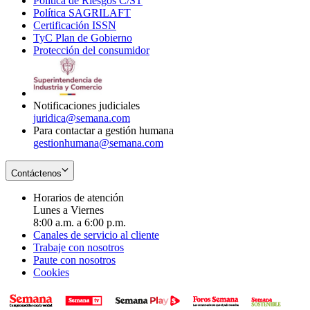
Política de Riesgos C/ST
window
in
Opens
new
Política SAGRILAFT
Opens
new
in
window
Certificación ISSN
Opens
in
window
new
TyC Plan de Gobierno
in
new
Opens
window
Protección del consumidor
new
window
in
Opens
window
new
in
window
new
window
Notificaciones judiciales
juridica@semana.com
Para contactar a gestión humana
gestionhumana@semana.com
Contáctenos
Horarios de atención
Lunes a Viernes
8:00 a.m. a 6:00 p.m.
Canales de servicio al cliente
Trabaje con nosotros
Paute con nosotros
Cookies