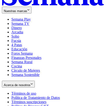
Nuestras marcas
Semana Play
Semana TV
Dinero
Arcadia
Soho
Opens
Fucsia
in
Opens
4 Patas
new
in
Educación
window
new
Foros Semana
window
Finanzas Personales
Semana Rural
Cocina
Círculo de Mujeres
Semana Sostenible
Acerca de nosotros
Términos de uso
Opens
Política de Tratamiento de Datos
in
Opens
Términos suscripciones
new
Opens
in