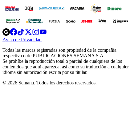
Opens
Opens
Opens
Opens
Opens
in
in
in
in
in
Aviso de Privacidad
Opens
new
new
new
new
new
in
window
window
window
window
window
Todas las marcas registradas son propiedad de la compañía
new
respectiva o de PUBLICACIONES SEMANA S.A.
window
Se prohíbe la reproducción total o parcial de cualquiera de los
contenidos que aquí aparezca, así como su traducción a cualquier
idioma sin autorización escrita por su titular.
© 2026 Semana. Todos los derechos reservados.