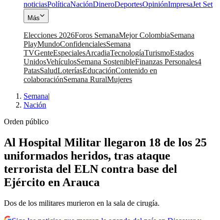
noticias
Política
Nación
Dinero
Deportes
Opinión
Impresa
Jet Set
Más
Elecciones 2026
Foros Semana
Mejor Colombia
Semana
Play
Mundo
Confidenciales
Semana
TV
Gente
Especiales
Arcadia
Tecnología
Turismo
Estados
Unidos
Vehículos
Semana Sostenible
Finanzas Personales
4
Patas
Salud
Loterías
Educación
Contenido en
colaboración
Semana Rural
Mujeres
Semana
|
Nación
Orden público
Al Hospital Militar llegaron 18 de los 25
uniformados heridos, tras ataque
terrorista del ELN contra base del
Ejército en Arauca
Dos de los militares murieron en la sala de cirugía.