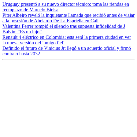
Uruguay presentó a su nuevo director técnico: toma las riendas en
reemplazo de Marcelo Bielsa
Piter Albeiro reveló la inquietante llamada que recibió antes de viajar
a la posesión de Abelardo De La Espriella en Cali
Valentina Ferrer rompió el silencio tras supuesta infidelidad de J
Balvin: “Es un lujo”
Renault 4 eléctrico en Colombia: esta será la primera ciudad en ver
la nueva versión del ‘amigo fiel’
Definido el futuro de Vinicius Jr: llegó a un acuerdo oficial y firmó
contrato hasta 2032