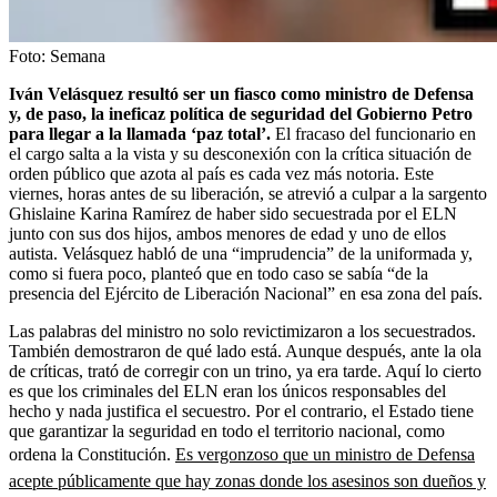
Foto:
Semana
Iván Velásquez resultó ser un fiasco como ministro de Defensa
y, de paso, la ineficaz política de seguridad del Gobierno Petro
para llegar a la llamada ‘paz total’.
El fracaso del funcionario en
el cargo salta a la vista y su desconexión con la crítica situación de
orden público que azota al país es cada vez más notoria. Este
viernes, horas antes de su liberación, se atrevió a culpar a la sargento
Ghislaine Karina Ramírez de haber sido secuestrada por el ELN
junto con sus dos hijos, ambos menores de edad y uno de ellos
autista. Velásquez habló de una “imprudencia” de la uniformada y,
como si fuera poco, planteó que en todo caso se sabía “de la
presencia del Ejército de Liberación Nacional” en esa zona del país.
Las palabras del ministro no solo revictimizaron a los secuestrados.
También demostraron de qué lado está. Aunque después, ante la ola
de críticas, trató de corregir con un trino, ya era tarde. Aquí lo cierto
es que los criminales del ELN eran los únicos responsables del
hecho y nada justifica el secuestro. Por el contrario, el Estado tiene
que garantizar la seguridad en todo el territorio nacional, como
ordena la Constitución.
Es vergonzoso que un ministro de Defensa
acepte públicamente que hay zonas donde los asesinos son dueños y