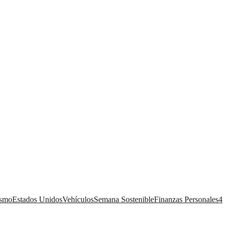
ismo
Estados Unidos
Vehículos
Semana Sostenible
Finanzas Personales
4