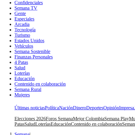
Confidenciales
Semana TV
Gente
Especiales
Arcadia
Tecnología
Turismo
Estados Unidos
Vehículos
Semana Sostenible
Finanzas Personales
4 Patas
Salud
Loterías
Educación
Contenido en colaboración
Semana Rural
Mujeres
Últimas noticias
Política
Nación
Dinero
Deportes
Opinión
Impresa
Elecciones 2026
Foros Semana
Mejor Colombia
Semana Play
Mu
Patas
Salud
Loterías
Educación
Contenido en colaboración
Seman
Semana
|