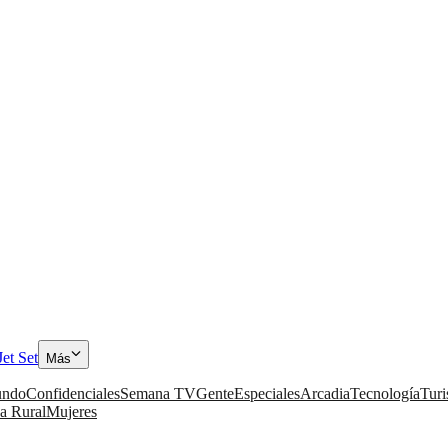
Jet Set
Más
ndo
Confidenciales
Semana TV
Gente
Especiales
Arcadia
Tecnología
Tur
a Rural
Mujeres