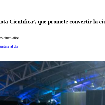
á Científica’, que promete convertir la ciu
os cinco años.
éngase al día