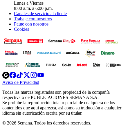
Lunes a Viernes
8:00 a.m. a 6:00 p.m.
Canales de servicio al cliente
Trabaje con nosotros
Paute con nosotros
Cookies
Opens
Opens
Opens
Opens
Opens
in
in
in
in
in
Aviso de Privacidad
Opens
new
new
new
new
new
in
window
window
window
window
window
Todas las marcas registradas son propiedad de la compañía
new
respectiva o de PUBLICACIONES SEMANA S.A.
window
Se prohíbe la reproducción total o parcial de cualquiera de los
contenidos que aquí aparezca, así como su traducción a cualquier
idioma sin autorización escrita por su titular.
© 2026 Semana. Todos los derechos reservados.