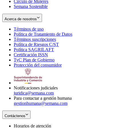
Círculo de Mujeres
Semana Sostenible
Acerca de nosotros
Términos de uso
Opens
Política de Tratamiento de Datos
in
Opens
Términos suscripciones
new
Opens
in
Política de Riesgos C/ST
window
in
Opens
new
Política SAGRILAFT
Opens
new
in
window
Certificación ISSN
Opens
in
window
new
TyC Plan de Gobierno
in
new
Opens
window
Protección del consumidor
new
window
in
Opens
window
new
in
window
new
window
Notificaciones judiciales
juridica@semana.com
Para contactar a gestión humana
gestionhumana@semana.com
Contáctenos
Horarios de atención