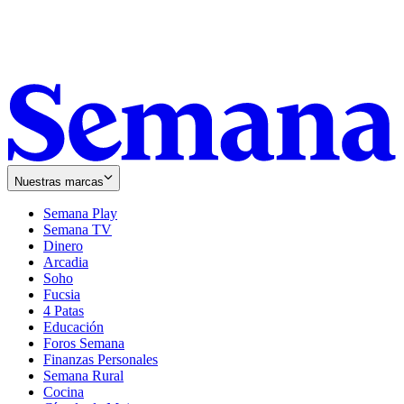
Nuestras marcas
Semana Play
Semana TV
Dinero
Arcadia
Soho
Opens
Fucsia
in
Opens
4 Patas
new
in
Educación
window
new
Foros Semana
window
Finanzas Personales
Semana Rural
Cocina