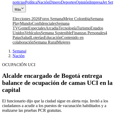
noticias
Política
Nación
Dinero
Deportes
Opinión
Impresa
Jet Set
Más
Elecciones 2026
Foros Semana
Mejor Colombia
Semana
Play
Mundo
Confidenciales
Semana
TV
Gente
Especiales
Arcadia
Tecnología
Turismo
Estados
Unidos
Vehículos
Semana Sostenible
Finanzas Personales
4
Patas
Salud
Loterías
Educación
Contenido en
colaboración
Semana Rural
Mujeres
Semana
|
Nación
OCUPACIÓN UCI
Alcalde encargado de Bogotá entrega
balance de ocupación de camas UCI en la
capital
El funcionario dijo que la ciudad sigue en alerta roja. Invitó a los
ciudadanos a acudir a los puestos de vacunación habilitados y a
realizarse las pruebas PCR gratuitas.