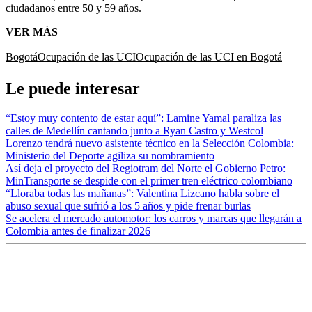
ciudadanos entre 50 y 59 años.
VER MÁS
Bogotá
Ocupación de las UCI
Ocupación de las UCI en Bogotá
Le puede interesar
“Estoy muy contento de estar aquí”: Lamine Yamal paraliza las
calles de Medellín cantando junto a Ryan Castro y Westcol
Lorenzo tendrá nuevo asistente técnico en la Selección Colombia:
Ministerio del Deporte agiliza su nombramiento
Así deja el proyecto del Regiotram del Norte el Gobierno Petro:
MinTransporte se despide con el primer tren eléctrico colombiano
“Lloraba todas las mañanas”: Valentina Lizcano habla sobre el
abuso sexual que sufrió a los 5 años y pide frenar burlas
Se acelera el mercado automotor: los carros y marcas que llegarán a
Colombia antes de finalizar 2026