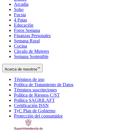
Arcadia
Soho
Opens
Fucsia
in
Opens
4 Patas
new
in
Educación
window
new
Foros Semana
window
Finanzas Personales
Semana Rural
Cocina
Círculo de Mujeres
Semana Sostenible
Acerca de nosotros
Términos de uso
Opens
Política de Tratamiento de Datos
in
Opens
Términos suscripciones
new
Opens
in
Política de Riesgos C/ST
window
in
Opens
new
Política SAGRILAFT
Opens
new
in
window
Certificación ISSN
Opens
in
window
new
TyC Plan de Gobierno
in
new
Opens
window
Protección del consumidor
new
window
in
Opens
window
new
in
window
new