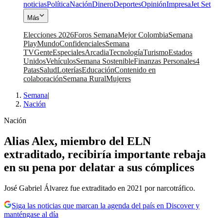
noticias
Política
Nación
Dinero
Deportes
Opinión
Impresa
Jet Set
Más
Elecciones 2026
Foros Semana
Mejor Colombia
Semana
Play
Mundo
Confidenciales
Semana
TV
Gente
Especiales
Arcadia
Tecnología
Turismo
Estados
Unidos
Vehículos
Semana Sostenible
Finanzas Personales
4
Patas
Salud
Loterías
Educación
Contenido en
colaboración
Semana Rural
Mujeres
Semana
|
Nación
Nación
Alias Alex, miembro del ELN
extraditado, recibiría importante rebaja
en su pena por delatar a sus cómplices
José Gabriel Álvarez fue extraditado en 2021 por narcotráfico.
Siga las noticias que marcan la agenda del país en Discover y
manténgase al día