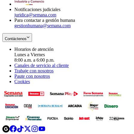
window
Notificaciones judiciales
juridica@semana.com
Para contactar a gestión humana
gestionhumana@semana.com
Contáctenos
Horarios de atención
Lunes a Viernes
8:00 a.m. a 6:00 p.m.
Canales de servicio al cliente
Trabaje con nosotros
Paute con nosotros
Cookies
Opens
Opens
Opens
Opens
Opens
in
in
in
in
in