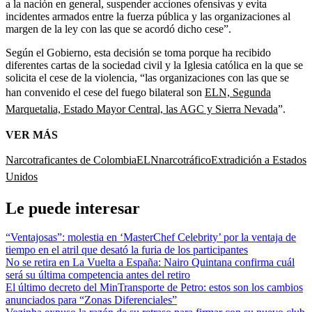
a la nación en general, suspender acciones ofensivas y evita
incidentes armados entre la fuerza pública y las organizaciones al
margen de la ley con las que se acordó dicho cese”.
Según el Gobierno, esta decisión se toma porque ha recibido
diferentes cartas de la sociedad civil y la Iglesia católica en la que se
solicita el cese de la violencia, “las organizaciones con las que se
han convenido el cese del fuego bilateral son
ELN, Segunda
Marquetalia, Estado Mayor Central, las AGC y Sierra Nevada
”.
VER MÁS
Narcotraficantes de Colombia
ELN
narcotráfico
Extradición a Estados
Unidos
Le puede interesar
“Ventajosas”: molestia en ‘MasterChef Celebrity’ por la ventaja de
tiempo en el atril que desató la furia de los participantes
No se retira en La Vuelta a España: Nairo Quintana confirma cuál
será su última competencia antes del retiro
El último decreto del MinTransporte de Petro: estos son los cambios
anunciados para “Zonas Diferenciales”