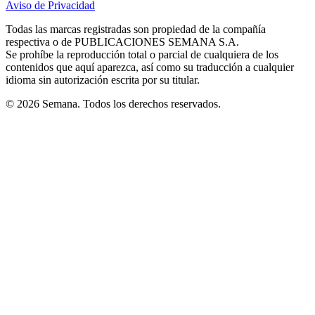
Aviso de Privacidad
Opens
new
new
new
new
new
in
window
window
window
window
window
Todas las marcas registradas son propiedad de la compañía
new
respectiva o de PUBLICACIONES SEMANA S.A.
window
Se prohíbe la reproducción total o parcial de cualquiera de los
contenidos que aquí aparezca, así como su traducción a cualquier
idioma sin autorización escrita por su titular.
© 2026 Semana. Todos los derechos reservados.