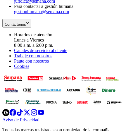
juridica@semana.com
Para contactar a gestión humana
gestionhumana@semana.com
Contáctenos
Horarios de atención
Lunes a Viernes
8:00 a.m. a 6:00 p.m.
Canales de servicio al cliente
Trabaje con nosotros
Paute con nosotros
Cookies
Opens
Opens
Opens
Opens
Opens
in
in
in
in
in
Aviso de Privacidad
Opens
new
new
new
new
new
in
window
window
window
window
window
Todas las marcas registradas son propiedad de la compañía
new