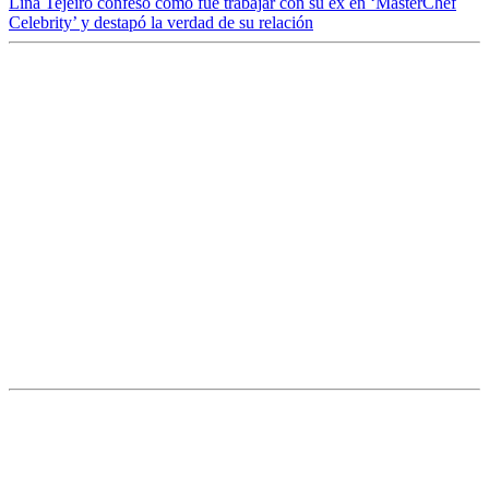
Lina Tejeiro confesó cómo fue trabajar con su ex en ‘MasterChef
Celebrity’ y destapó la verdad de su relación