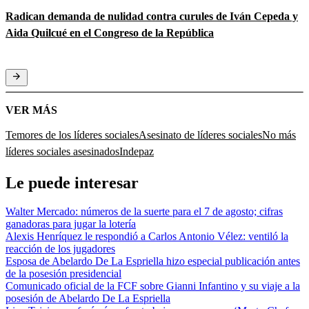
Radican demanda de nulidad contra curules de Iván Cepeda y
Aida Quilcué en el Congreso de la República
VER MÁS
Temores de los líderes sociales
Asesinato de líderes sociales
No más
líderes sociales asesinados
Indepaz
Le puede interesar
Walter Mercado: números de la suerte para el 7 de agosto; cifras
ganadoras para jugar la lotería
Alexis Henríquez le respondió a Carlos Antonio Vélez: ventiló la
reacción de los jugadores
Esposa de Abelardo De La Espriella hizo especial publicación antes
de la posesión presidencial
Comunicado oficial de la FCF sobre Gianni Infantino y su viaje a la
posesión de Abelardo De La Espriella