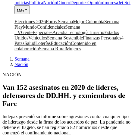
noticias
Política
Nación
Dinero
Deportes
Opinión
Impresa
Jet Set
Más
Elecciones 2026
Foros Semana
Mejor Colombia
Semana
Play
Mundo
Confidenciales
Semana
TV
Gente
Especiales
Arcadia
Tecnología
Turismo
Estados
Unidos
Vehículos
Semana Sostenible
Finanzas Personales
4
Patas
Salud
Loterías
Educación
Contenido en
colaboración
Semana Rural
Mujeres
Semana
|
Nación
NACIÓN
Van 152 asesinatos en 2020 de líderes,
defensores de DD.HH. y exmiembros de
Farc
Indepaz presentó su informe sobre agresiones contra cualquier tipo
de liderazgo desde la firma de los acuerdos de paz. La pandemia no
detiene el flagelo, se han registrado 82 homicidios desde que
comenzó el confinamiento nacional.