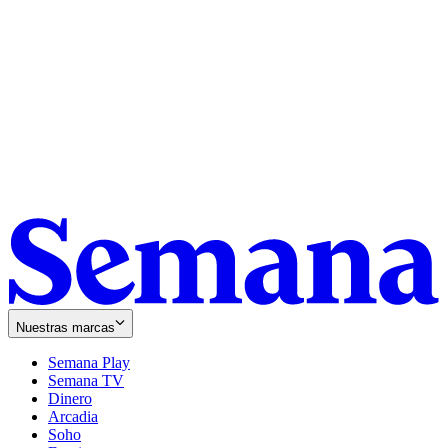
Nuestras marcas
Semana Play
Semana TV
Dinero
Arcadia
Soho
Opens