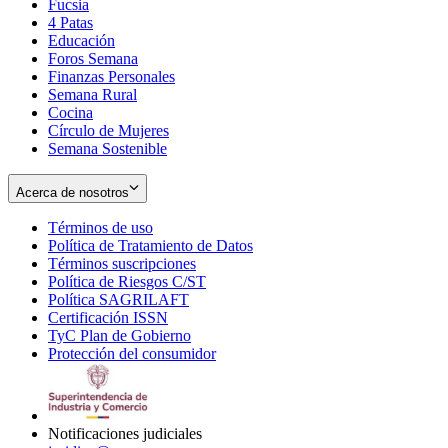
Fucsia
in
Opens
4 Patas
new
in
Educación
window
new
Foros Semana
window
Finanzas Personales
Semana Rural
Cocina
Círculo de Mujeres
Semana Sostenible
Acerca de nosotros
Términos de uso
Opens
Política de Tratamiento de Datos
in
Opens
Términos suscripciones
new
Opens
in
Política de Riesgos C/ST
window
in
Opens
new
Política SAGRILAFT
Opens
new
in
window
Certificación ISSN
Opens
in
window
new
TyC Plan de Gobierno
in
new
Opens
window
Protección del consumidor
new
window
in
Opens
window
new
in
window
new
window
Notificaciones judiciales