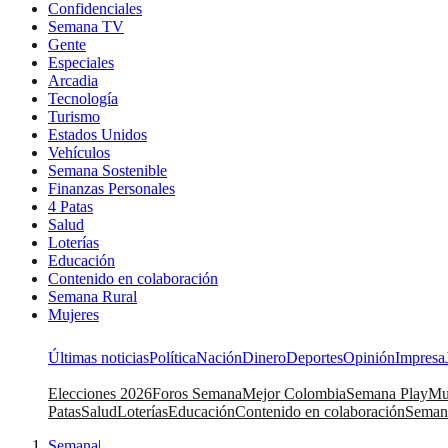
Confidenciales
Semana TV
Gente
Especiales
Arcadia
Tecnología
Turismo
Estados Unidos
Vehículos
Semana Sostenible
Finanzas Personales
4 Patas
Salud
Loterías
Educación
Contenido en colaboración
Semana Rural
Mujeres
Últimas noticias
Política
Nación
Dinero
Deportes
Opinión
Impresa
Elecciones 2026
Foros Semana
Mejor Colombia
Semana Play
Mu
Patas
Salud
Loterías
Educación
Contenido en colaboración
Seman
Semana
|