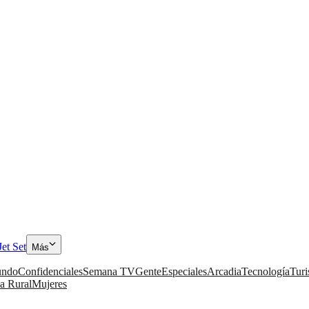
Jet Set
Más
ndo
Confidenciales
Semana TV
Gente
Especiales
Arcadia
Tecnología
Tur
a Rural
Mujeres