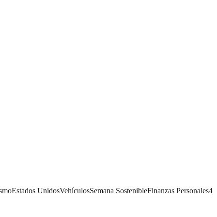
ismo
Estados Unidos
Vehículos
Semana Sostenible
Finanzas Personales
4