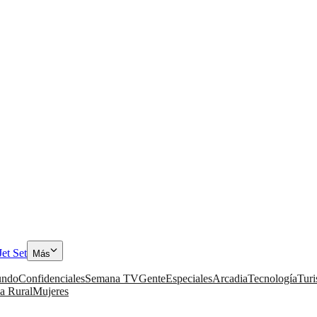
Jet Set
Más
ndo
Confidenciales
Semana TV
Gente
Especiales
Arcadia
Tecnología
Tur
a Rural
Mujeres