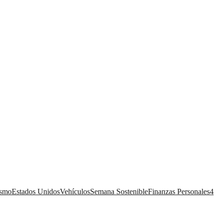
ismo
Estados Unidos
Vehículos
Semana Sostenible
Finanzas Personales
4