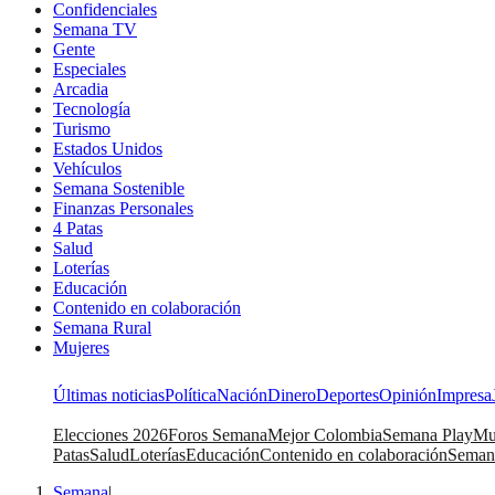
Confidenciales
Semana TV
Gente
Especiales
Arcadia
Tecnología
Turismo
Estados Unidos
Vehículos
Semana Sostenible
Finanzas Personales
4 Patas
Salud
Loterías
Educación
Contenido en colaboración
Semana Rural
Mujeres
Últimas noticias
Política
Nación
Dinero
Deportes
Opinión
Impresa
Elecciones 2026
Foros Semana
Mejor Colombia
Semana Play
Mu
Patas
Salud
Loterías
Educación
Contenido en colaboración
Seman
Semana
|