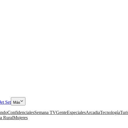
Jet Set
Más
ndo
Confidenciales
Semana TV
Gente
Especiales
Arcadia
Tecnología
Tur
a Rural
Mujeres