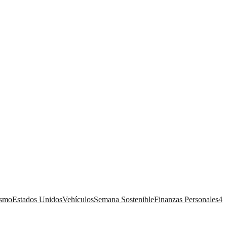
ismo
Estados Unidos
Vehículos
Semana Sostenible
Finanzas Personales
4