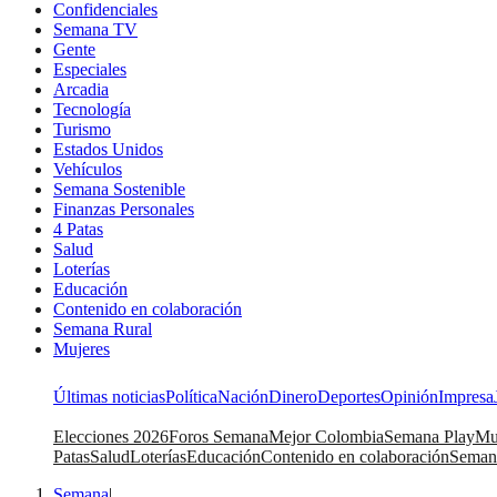
Confidenciales
Semana TV
Gente
Especiales
Arcadia
Tecnología
Turismo
Estados Unidos
Vehículos
Semana Sostenible
Finanzas Personales
4 Patas
Salud
Loterías
Educación
Contenido en colaboración
Semana Rural
Mujeres
Últimas noticias
Política
Nación
Dinero
Deportes
Opinión
Impresa
Elecciones 2026
Foros Semana
Mejor Colombia
Semana Play
Mu
Patas
Salud
Loterías
Educación
Contenido en colaboración
Seman
Semana
|