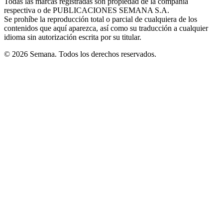
Todas las marcas registradas son propiedad de la compañía
new
respectiva o de PUBLICACIONES SEMANA S.A.
window
Se prohíbe la reproducción total o parcial de cualquiera de los
contenidos que aquí aparezca, así como su traducción a cualquier
idioma sin autorización escrita por su titular.
© 2026 Semana. Todos los derechos reservados.