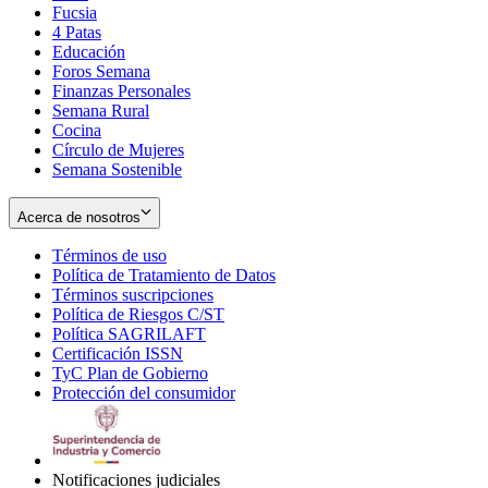
Fucsia
in
Opens
4 Patas
new
in
Educación
window
new
Foros Semana
window
Finanzas Personales
Semana Rural
Cocina
Círculo de Mujeres
Semana Sostenible
Acerca de nosotros
Términos de uso
Opens
Política de Tratamiento de Datos
in
Opens
Términos suscripciones
new
Opens
in
Política de Riesgos C/ST
window
in
Opens
new
Política SAGRILAFT
Opens
new
in
window
Certificación ISSN
Opens
in
window
new
TyC Plan de Gobierno
in
new
Opens
window
Protección del consumidor
new
window
in
Opens
window
new
in
window
new
window
Notificaciones judiciales