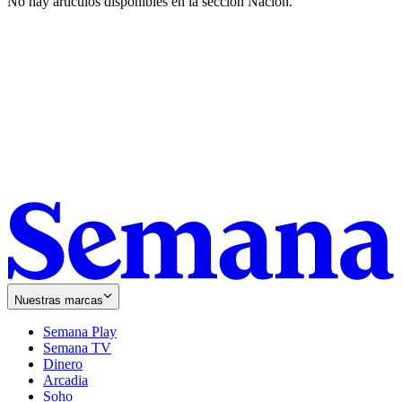
No hay artículos disponibles en la sección
Nación
.
Nuestras marcas
Semana Play
Semana TV
Dinero
Arcadia
Soho
Opens