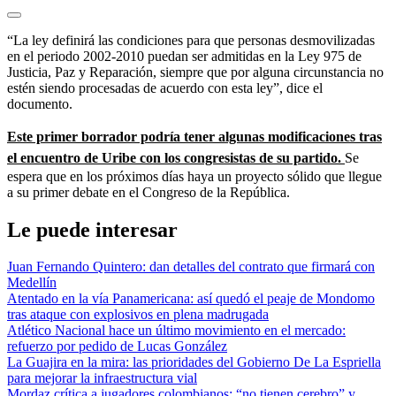
“La ley definirá las condiciones para que personas desmovilizadas
en el periodo 2002-2010 puedan ser admitidas en la Ley 975 de
Justicia, Paz y Reparación, siempre que por alguna circunstancia no
estén siendo procesadas de acuerdo con esta ley”, dice el
documento.
Este primer borrador podría tener algunas modificaciones tras
el encuentro de Uribe con los congresistas de su partido.
Se
espera que en los próximos días haya un proyecto sólido que llegue
a su primer debate en el Congreso de la República.
Le puede interesar
Juan Fernando Quintero: dan detalles del contrato que firmará con
Medellín
Atentado en la vía Panamericana: así quedó el peaje de Mondomo
tras ataque con explosivos en plena madrugada
Atlético Nacional hace un último movimiento en el mercado:
refuerzo por pedido de Lucas González
La Guajira en la mira: las prioridades del Gobierno De La Espriella
para mejorar la infraestructura vial
Mordaz crítica a jugadores colombianos: “no tienen cerebro” y