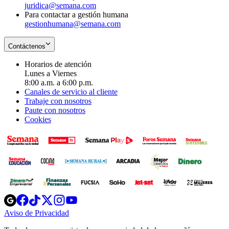
juridica@semana.com
Para contactar a gestión humana
gestionhumana@semana.com
Contáctenos
Horarios de atención
Lunes a Viernes
8:00 a.m. a 6:00 p.m.
Canales de servicio al cliente
Trabaje con nosotros
Paute con nosotros
Cookies
Opens
Opens
Opens
Opens
Opens
in
in
in
in
in
Aviso de Privacidad
Opens
new
new
new
new
new
in
window
window
window
window
window