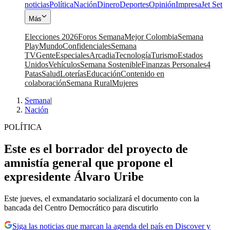
noticias
Política
Nación
Dinero
Deportes
Opinión
Impresa
Jet Set
Más
Elecciones 2026
Foros Semana
Mejor Colombia
Semana
Play
Mundo
Confidenciales
Semana
TV
Gente
Especiales
Arcadia
Tecnología
Turismo
Estados
Unidos
Vehículos
Semana Sostenible
Finanzas Personales
4
Patas
Salud
Loterías
Educación
Contenido en
colaboración
Semana Rural
Mujeres
Semana
|
Nación
POLÍTICA
Este es el borrador del proyecto de
amnistía general que propone el
expresidente Álvaro Uribe
Este jueves, el exmandatario socializará el documento con la
bancada del Centro Democrático para discutirlo
Siga las noticias que marcan la agenda del país en Discover y