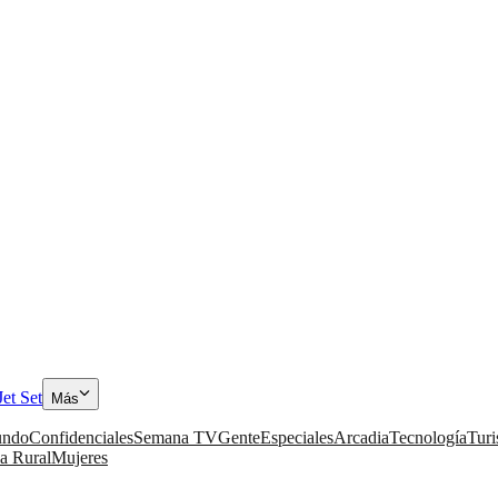
Jet Set
Más
ndo
Confidenciales
Semana TV
Gente
Especiales
Arcadia
Tecnología
Tur
a Rural
Mujeres