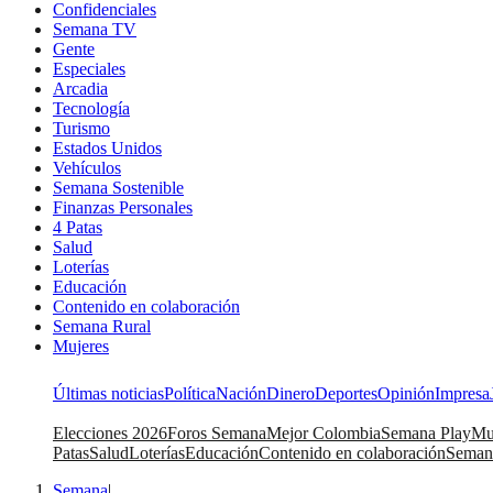
Confidenciales
Semana TV
Gente
Especiales
Arcadia
Tecnología
Turismo
Estados Unidos
Vehículos
Semana Sostenible
Finanzas Personales
4 Patas
Salud
Loterías
Educación
Contenido en colaboración
Semana Rural
Mujeres
Últimas noticias
Política
Nación
Dinero
Deportes
Opinión
Impresa
Elecciones 2026
Foros Semana
Mejor Colombia
Semana Play
Mu
Patas
Salud
Loterías
Educación
Contenido en colaboración
Seman
Semana
|