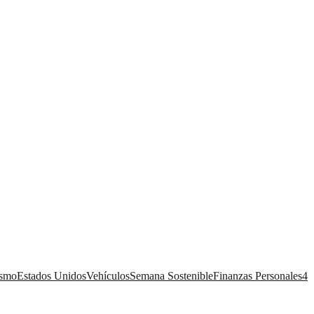
ismo
Estados Unidos
Vehículos
Semana Sostenible
Finanzas Personales
4