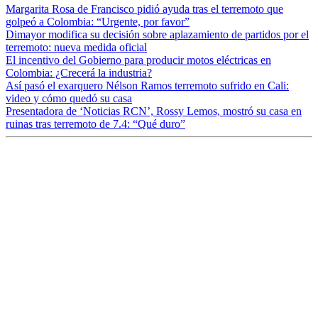
Margarita Rosa de Francisco pidió ayuda tras el terremoto que
golpeó a Colombia: “Urgente, por favor”
Dimayor modifica su decisión sobre aplazamiento de partidos por el
terremoto: nueva medida oficial
El incentivo del Gobierno para producir motos eléctricas en
Colombia: ¿Crecerá la industria?
Así pasó el exarquero Nélson Ramos terremoto sufrido en Cali:
video y cómo quedó su casa
Presentadora de ‘Noticias RCN’, Rossy Lemos, mostró su casa en
ruinas tras terremoto de 7.4: “Qué duro”