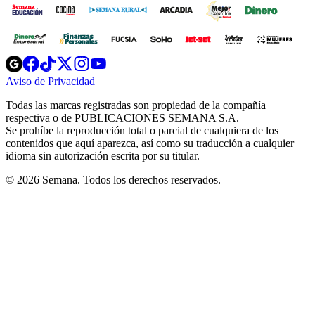
Opens
Opens
Opens
Opens
Opens
in
in
in
in
in
Aviso de Privacidad
Opens
new
new
new
new
new
in
window
window
window
window
window
Todas las marcas registradas son propiedad de la compañía
new
respectiva o de PUBLICACIONES SEMANA S.A.
window
Se prohíbe la reproducción total o parcial de cualquiera de los
contenidos que aquí aparezca, así como su traducción a cualquier
idioma sin autorización escrita por su titular.
© 2026 Semana. Todos los derechos reservados.