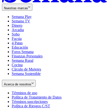
Nuestras marcas
Semana Play
Semana TV
Dinero
Arcadia
Soho
Opens
Fucsia
in
Opens
4 Patas
new
in
Educación
window
new
Foros Semana
window
Finanzas Personales
Semana Rural
Cocina
Círculo de Mujeres
Semana Sostenible
Acerca de nosotros
Términos de uso
Opens
Política de Tratamiento de Datos
in
Opens
Términos suscripciones
new
Opens
in
Política de Riesgos C/ST
window
in
Opens
new