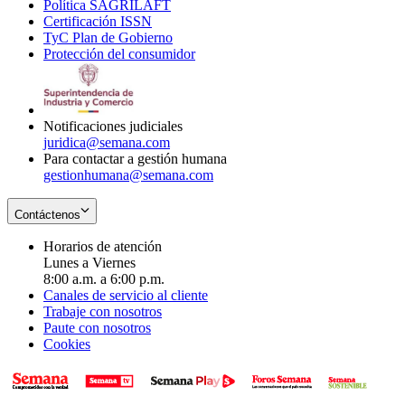
Política SAGRILAFT
Opens
new
in
window
Certificación ISSN
Opens
in
window
new
TyC Plan de Gobierno
in
new
Opens
window
Protección del consumidor
new
window
in
Opens
window
new
in
window
new
window
Notificaciones judiciales
juridica@semana.com
Para contactar a gestión humana
gestionhumana@semana.com
Contáctenos
Horarios de atención
Lunes a Viernes
8:00 a.m. a 6:00 p.m.
Canales de servicio al cliente
Trabaje con nosotros
Paute con nosotros
Cookies