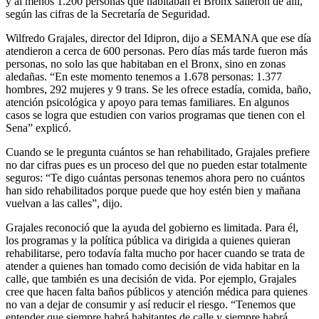
y al menos 1.200 personas que habitaban el Bronx salieron de allí,
según las cifras de la Secretaría de Seguridad.
Wilfredo Grajales, director del Idipron, dijo a SEMANA que ese día
atendieron a cerca de 600 personas. Pero días más tarde fueron más
personas, no solo las que habitaban en el Bronx, sino en zonas
aledañas. “En este momento tenemos a 1.678 personas: 1.377
hombres, 292 mujeres y 9 trans. Se les ofrece estadía, comida, baño,
atención psicológica y apoyo para temas familiares. En algunos
casos se logra que estudien con varios programas que tienen con el
Sena” explicó.
Cuando se le pregunta cuántos se han rehabilitado, Grajales prefiere
no dar cifras pues es un proceso del que no pueden estar totalmente
seguros: “Te digo cuántas personas tenemos ahora pero no cuántos
han sido rehabilitados porque puede que hoy estén bien y mañana
vuelvan a las calles”, dijo.
Grajales reconoció que la ayuda del gobierno es limitada. Para él,
los programas y la política pública va dirigida a quienes quieran
rehabilitarse, pero todavía falta mucho por hacer cuando se trata de
atender a quienes han tomado como decisión de vida habitar en la
calle, que también es una decisión de vida. Por ejemplo, Grajales
cree que hacen falta baños públicos y atención médica para quienes
no van a dejar de consumir y así reducir el riesgo. “Tenemos que
entender que siempre habrá habitantes de calle y siempre habrá