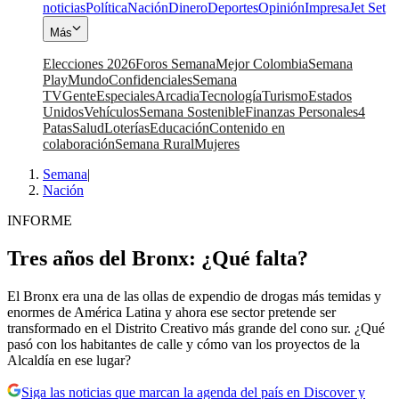
noticias
Política
Nación
Dinero
Deportes
Opinión
Impresa
Jet Set
Más
Elecciones 2026
Foros Semana
Mejor Colombia
Semana
Play
Mundo
Confidenciales
Semana
TV
Gente
Especiales
Arcadia
Tecnología
Turismo
Estados
Unidos
Vehículos
Semana Sostenible
Finanzas Personales
4
Patas
Salud
Loterías
Educación
Contenido en
colaboración
Semana Rural
Mujeres
Semana
|
Nación
INFORME
Tres años del Bronx: ¿Qué falta?
El Bronx era una de las ollas de expendio de drogas más temidas y
enormes de América Latina y ahora ese sector pretende ser
transformado en el Distrito Creativo más grande del cono sur. ¿Qué
pasó con los habitantes de calle y cómo van los proyectos de la
Alcaldía en ese lugar?
Siga las noticias que marcan la agenda del país en Discover y